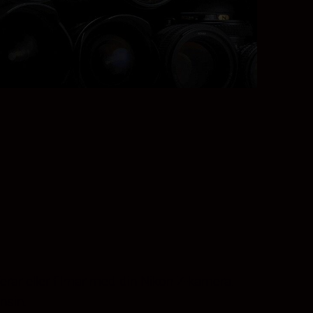
erar eller filmar med din Nikon Z-kamera.
nsin.