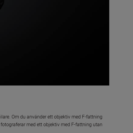
ilare. Om du använder ett objektiv med F-fattning
otograferar med ett objektiv med F-fattning utan