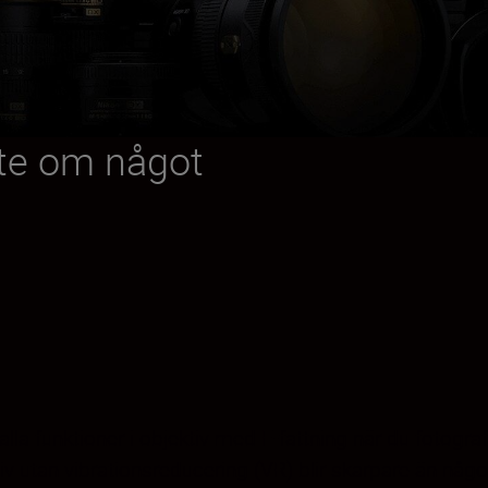
ste om något
a funktioner i objektiv med F-fattning när du fotograf
iv utan vibrationsreducering (VR) blir skarpare än någo