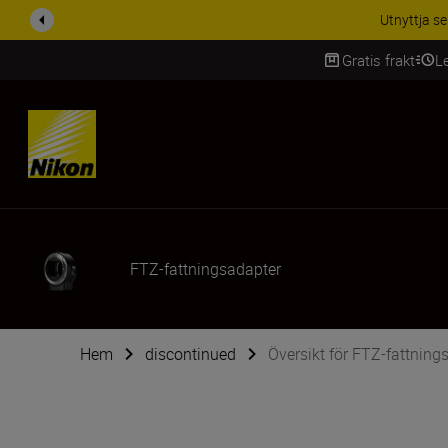
RABATT PÅ TILL
Gratis frakt
L
SKIP
FTZ-fattningsadapter
Hem
discontinued
Översikt för FTZ-fattning