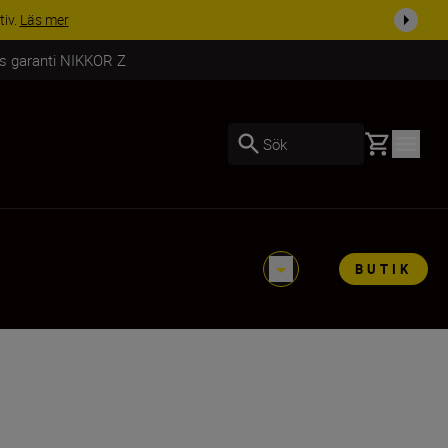
i dag
Handla nu
rs garanti NIKKOR Z
Basket
Sök
BUTIK