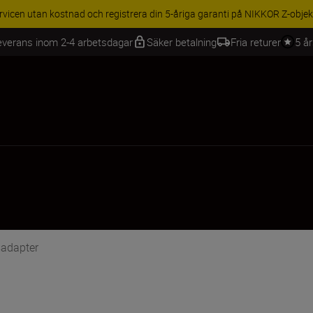
BEHÖR | Få 15 % rabatt på utvalda tillbehör, komplettera din utrustning 
everans inom 2-4 arbetsdagar
Säker betalning
Fria returer
5 å
sadapter