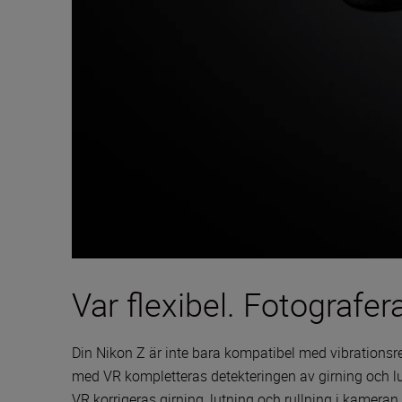
Var flexibel. Fotografer
Din Nikon Z är inte bara kompatibel med vibrationsr
med VR kompletteras detekteringen av girning och lu
VR korrigeras girning, lutning och rullning i kameran.