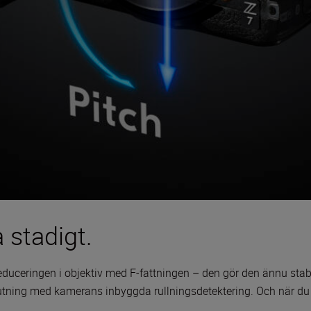
a stadigt.
educeringen i objektiv med F-fattningen – den gör den ännu stab
tning med kamerans inbyggda rullningsdetektering. Och när du f