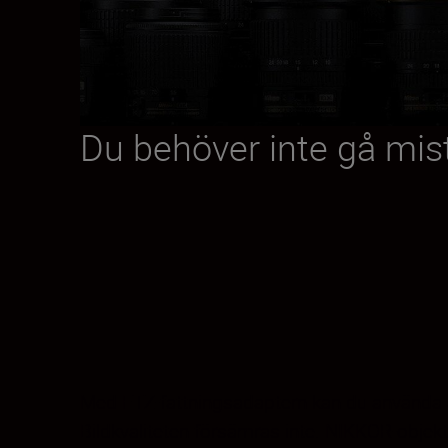
Du behöver inte gå mi
Med FTZ-fattningsadaptern kan du använda all
Bildkvaliteten försämras inte. NIKKOR-objekt