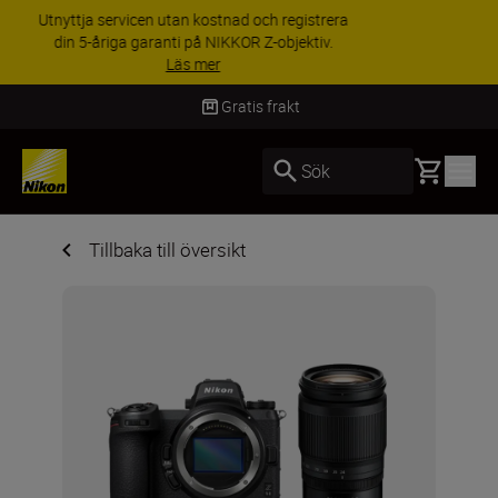
RABATT PÅ TILLBEHÖR | Få 15 % rabatt på
utvalda tillbehör, komplettera din utrustning i
dag
Handla nu
Gratis frakt
Basket
Sök
Tillbaka till översikt