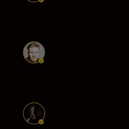
Konsta Punkka
Ambassador
•
Wildlife & Nature
Isabelle Hattink
Ambassador
•
Weddings