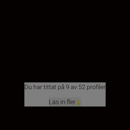
e
Du har tittat på 9 av 52 profiler
Läs in fler