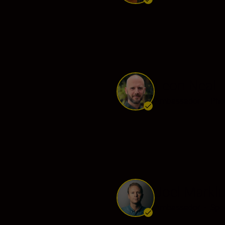
Leon Neal
Ambassador
•
Pho
Joel Markl
Ambassador
•
Spor