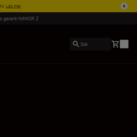
i dag
Handla nu
rs garanti NIKKOR Z
Basket
Sök