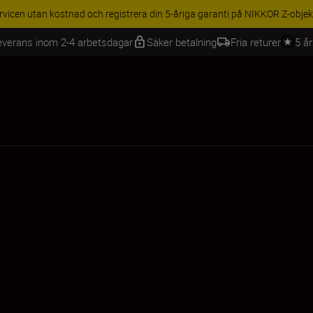
BEHÖR | Få 15 % rabatt på utvalda tillbehör, komplettera din utrustning 
everans inom 2-4 arbetsdagar
Säker betalning
Fria returer
5 å