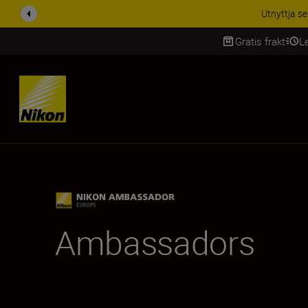
RABATT PÅ TILL
Gratis frakt
L
SKIP
Ambassadors