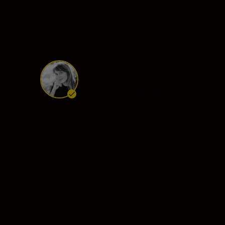
Andrea Bruce
Ambassador
•
Documentary & Reportag