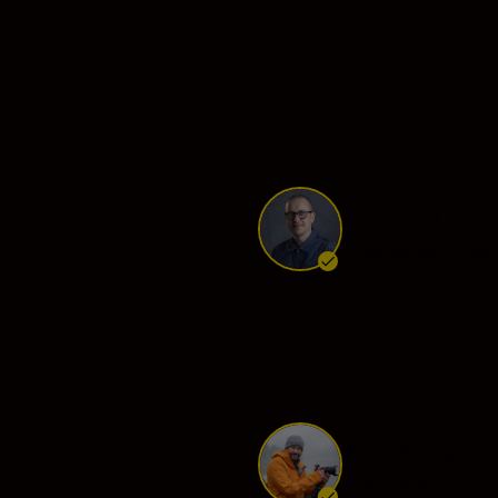
Laurence Gr
Ambassador
•
Spor
Nigel Dans
on
Ambassador
•
Lan