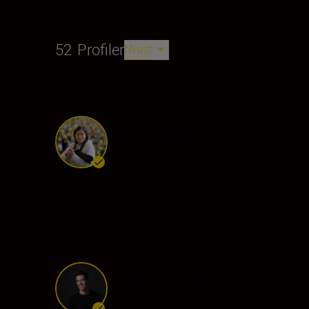
52
Profiler
Nyast
Ina Fassbender
Ambassador
•
Sports & Action
Julien Benhamou
Ambassador
•
Portraits
•
Sports & Acti