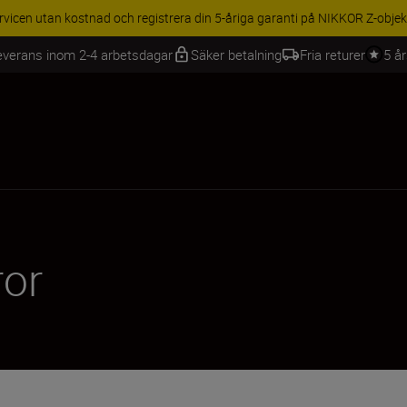
BEHÖR | Få 15 % rabatt på utvalda tillbehör, komplettera din utrustning 
everans inom 2-4 arbetsdagar
Säker betalning
Fria returer
5 å
ror