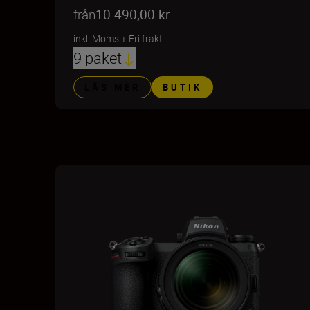
från
10 490,00 kr
inkl. Moms
+
Fri frakt
9 paket
LÄS MER
BUTIK