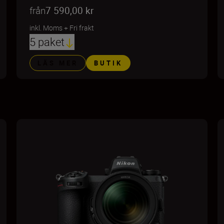
från
7 590,00 kr
inkl. Moms
+
Fri frakt
5 paket
LÄS MER
BUTIK