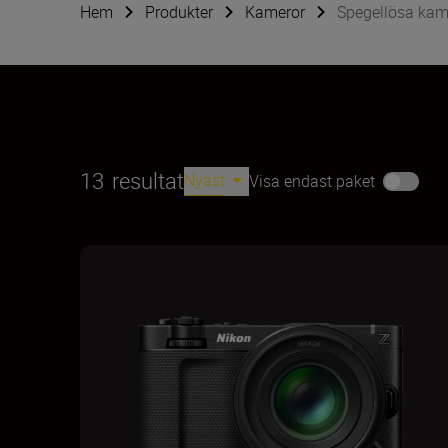
Hem
Produkter
Kameror
Spegellösa kam
13
resultat
Nyast
Visa endast paket