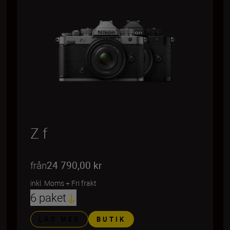
Z f
från
24 790,00 kr
inkl. Moms
+
Fri frakt
6 paket
LÄS MER
BUTIK