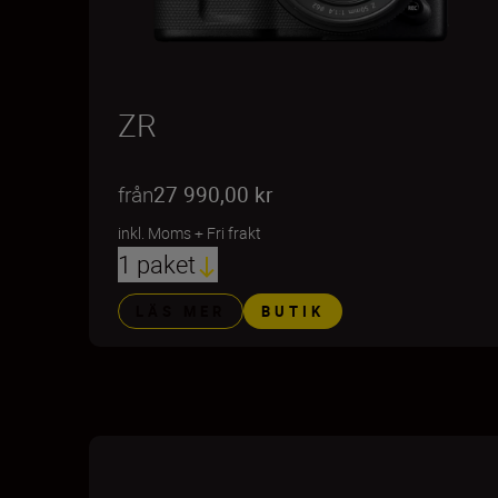
ZR
från
27 990,00 kr
inkl. Moms
+
Fri frakt
1 paket
LÄS MER
BUTIK