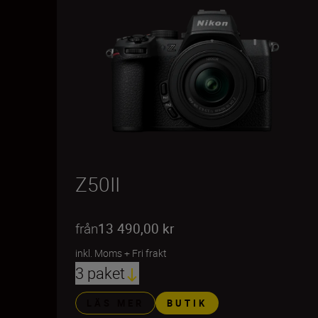
Z50II
från
13 490,00 kr
inkl. Moms
+
Fri frakt
3 paket
LÄS MER
BUTIK