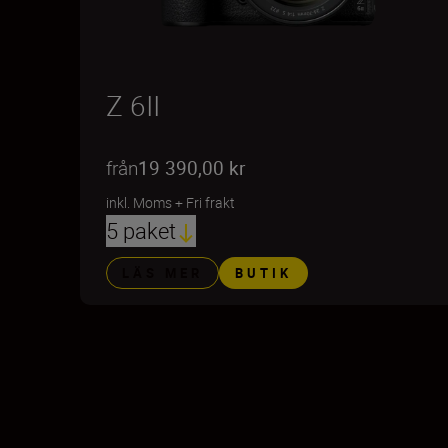
Z 6II
från
19 390,00 kr
inkl. Moms
+
Fri frakt
5 paket
LÄS MER
BUTIK