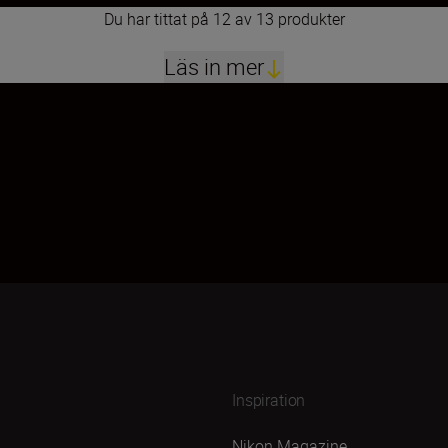
Du har tittat på 12 av 13 produkter
Läs in mer
1
2
Inspiration
Nikon Magazine