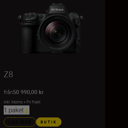
Z8
från
50 990,00 kr
inkl. Moms
+
Fri frakt
1 paket
LÄS MER
BUTIK