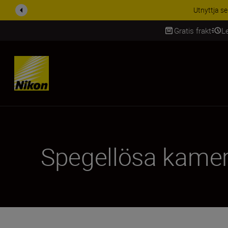
RABATT PÅ TILL
Gratis frakt
L
SKIP
Spegellösa kame