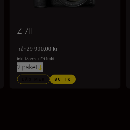
Z 7II
från
29 990,00 kr
inkl. Moms
+
Fri frakt
2 paket
LÄS MER
BUTIK