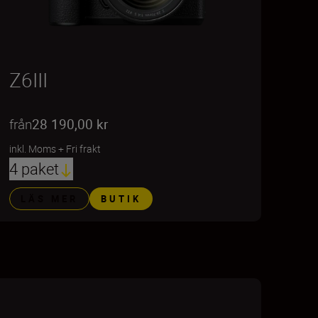
Z6III
från
28 190,00 kr
inkl. Moms
+
Fri frakt
4 paket
LÄS MER
BUTIK