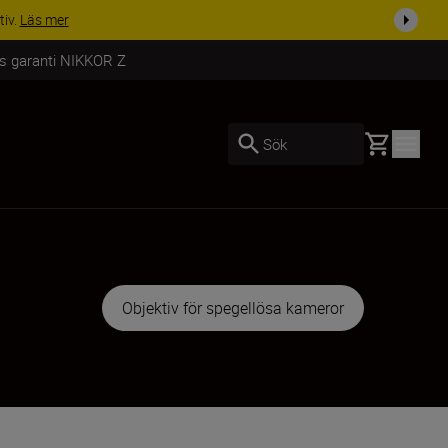
i dag
Handla nu
rs garanti NIKKOR Z
Basket
Sök
Objektiv för spegellösa kameror