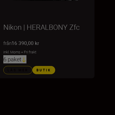
Nikon | HERALBONY Zfc
från
16 390,00 kr
inkl. Moms
+
Fri frakt
6 paket
LÄS MER
BUTIK