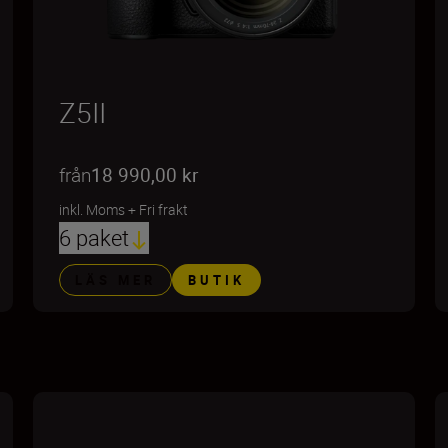
Z5II
från
18 990,00 kr
inkl. Moms
+
Fri frakt
6 paket
LÄS MER
BUTIK