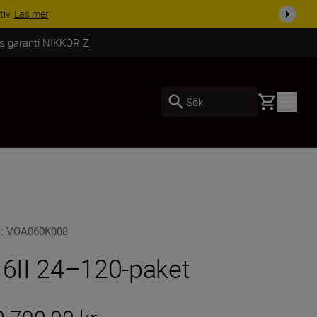
i dag
Handla nu
rs garanti NIKKOR Z
Basket
Sök
U
:
VOA060K008
 6II 24–120-paket