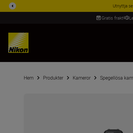
RABATT PÅ TILL
Gratis frakt
L
SKIP
Hem
Produkter
Kameror
Spegellösa kam