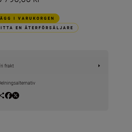
LÄGG I VARUKORGEN
HITTA EN ÅTERFÖRSÄLJARE
ri frakt
Delningsalternativ