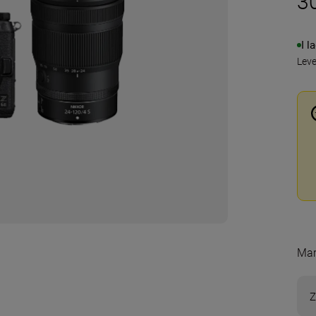
3
I l
Lev
Mar
Z