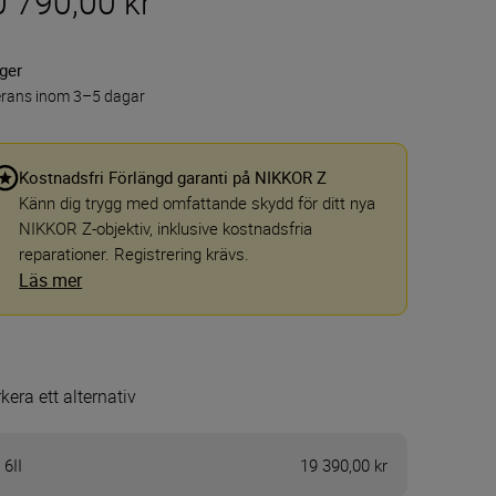
0 790,00 kr
ager
erans inom 3–5 dagar
Kostnadsfri Förlängd garanti på NIKKOR Z
Känn dig trygg med omfattande skydd för ditt nya
NIKKOR Z-objektiv, inklusive kostnadsfria
reparationer. Registrering krävs.
Läs mer
kera ett alternativ
 6II
19 390,00 kr