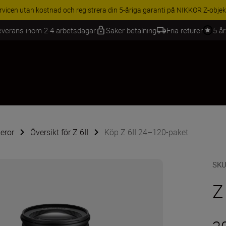
BEHÖR | Få 15 % rabatt på utvalda tillbehör, komplettera din utrustning 
everans inom 2-4 arbetsdagar
Säker betalning
Fria returer
5 å
eror
Översikt för Z 6II
Köp Z 6II 24–120-paket
SK
Z