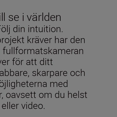
ll se i världen
ölj din intuition.
projekt kräver har den
a fullformatskameran
r för att ditt
nabbare, skarpare och
möjligheterna med
r, oavsett om du helst
 eller video.