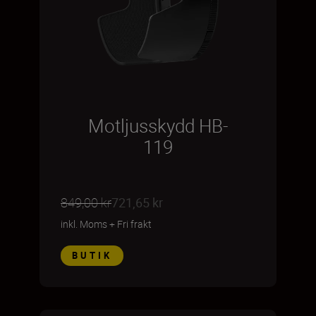
Motljusskydd HB-
119
849,00 kr
721,65 kr
inkl. Moms
+
Fri frakt
BUTIK