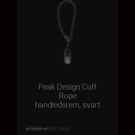
Peak Design Cuff
Rope
handledsrem, svart
479,00 kr
407,15 kr