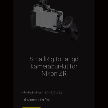
SmallRig förlängd
kamerabur-kit för
Nikon ZR
1 999,00 kr
1 699,15 kr
inkl. Moms
+
Fri frakt