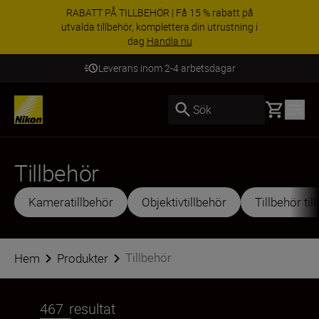
RABATT PÅ TILLBEHÖR | Få 15 % rabatt på
utvalda tillbehör, komplettera din utrustning i
dag
Handla nu
Leverans inom 2-4 arbetsdagar
Basket
Sök
Tillbehör
Kameratillbehör
Objektivtillbehör
Tillbehör til
Tillbehör
Hem
Produkter
467
resultat