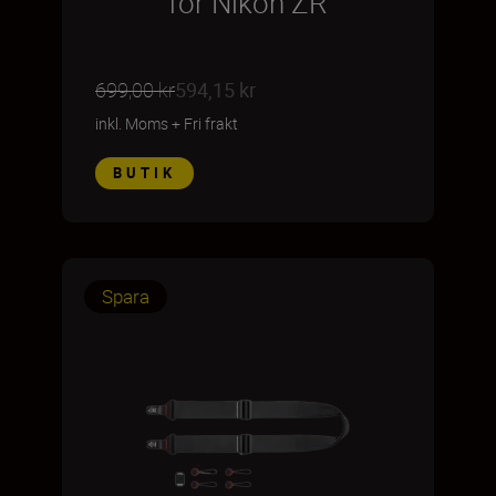
för Nikon ZR
699,00 kr
594,15 kr
inkl. Moms
+
Fri frakt
BUTIK
Spara