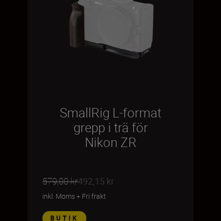
SmallRig L-format
grepp i trä för
Nikon ZR
579,00 kr
492,15 kr
inkl. Moms
+
Fri frakt
BUTIK