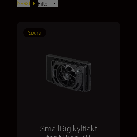
Nyast
Filter
Spara
SmallRig kylfläkt