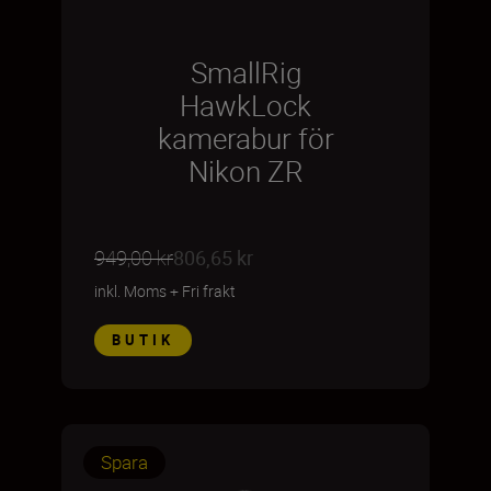
SmallRig
HawkLock
kamerabur för
Nikon ZR
949,00 kr
806,65 kr
inkl. Moms
+
Fri frakt
BUTIK
Spara