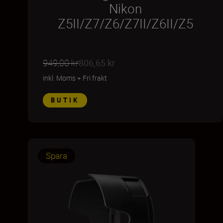
Nikon
Z5II/Z7/Z6/Z7II/Z6II/Z5
949,00 kr
806,65 kr
inkl. Moms
+
Fri frakt
BUTIK
Spara