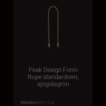
Peak Design Form
Rope standardrem,
sjögräsgrön
599,00 kr
509,15 kr