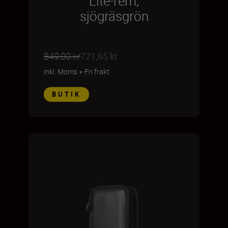
Lite-rem,
sjögräsgrön
849,00 kr
721,65 kr
inkl. Moms
+
Fri frakt
BUTIK