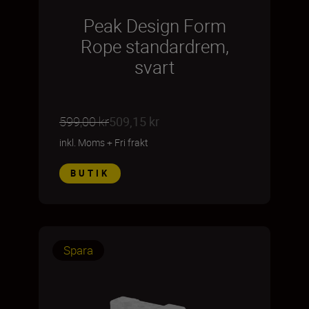
Peak Design Form
Rope standardrem,
svart
599,00 kr
509,15 kr
inkl. Moms
+
Fri frakt
BUTIK
Spara