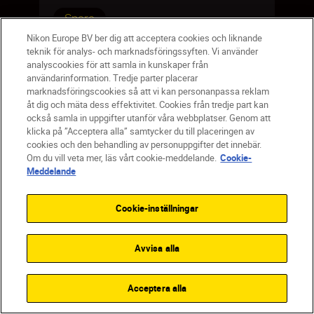
Spara
Nikon Europe BV ber dig att acceptera cookies och liknande
teknik för analys- och marknadsföringssyften. Vi använder
analyscookies för att samla in kunskaper från
användarinformation. Tredje parter placerar
marknadsföringscookies så att vi kan personanpassa reklam
åt dig och mäta dess effektivitet. Cookies från tredje part kan
också samla in uppgifter utanför våra webbplatser. Genom att
klicka på ”Acceptera alla” samtycker du till placeringen av
cookies och den behandling av personuppgifter det innebär.
Om du vill veta mer, läs vårt cookie-meddelande.
Cookie-
Meddelande
Cookie-inställningar
Objektivskydd för
Avvisa alla
50 mm PROSTAFF
P7
Acceptera alla