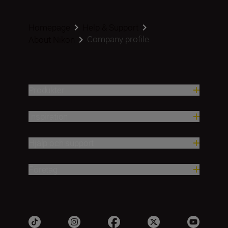
Homepage
Help & Support
Company profile
About Nikon
Produkter
Inspiration
Hjälp och support
Företag