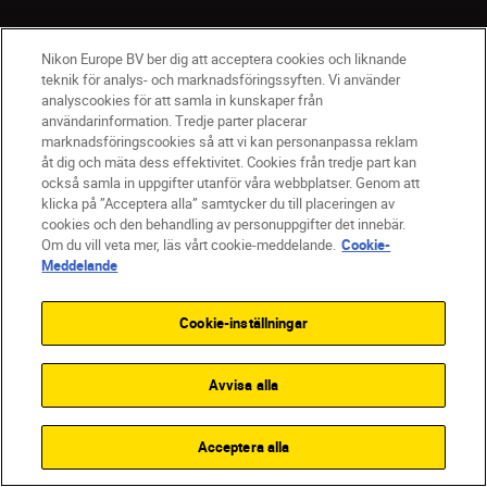
Nikon Europe BV ber dig att acceptera cookies och liknande
teknik för analys- och marknadsföringssyften. Vi använder
analyscookies för att samla in kunskaper från
användarinformation. Tredje parter placerar
marknadsföringscookies så att vi kan personanpassa reklam
åt dig och mäta dess effektivitet. Cookies från tredje part kan
SV
Nikon Sites
också samla in uppgifter utanför våra webbplatser. Genom att
Kontakta oss
klicka på ”Acceptera alla” samtycker du till placeringen av
cookies och den behandling av personuppgifter det innebär.
Policydokument om personuppgiftsbehandling
Om du vill veta mer, läs vårt cookie-meddelande.
Cookie-
Användningsvillkor
Meddelande
Användarvillkor för Nikon Store
Cookie-meddelande
Tillgänglighet
Cookie-inställningar
Cookieinställningar
© 2026 Nikon
Avvisa alla
SKIP
Acceptera alla