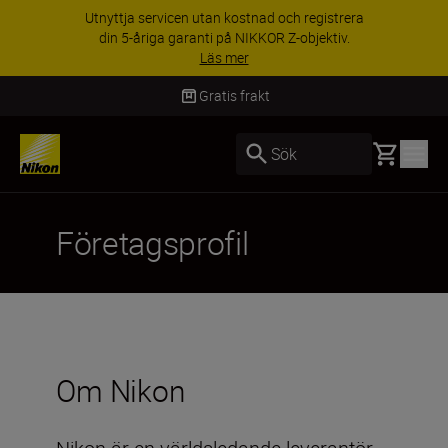
Utnyttja servicen utan kostnad och registrera
din 5-åriga garanti på NIKKOR Z-objektiv.
Läs mer
Gratis frakt
Basket
Sök
Företagsprofil
Om Nikon