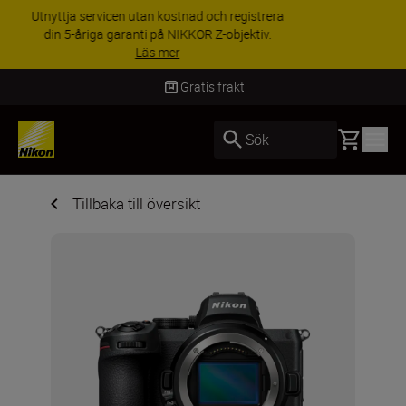
RABATT PÅ TILLBEHÖR | Få 15 % rabatt på
utvalda tillbehör, komplettera din utrustning i
dag
Handla nu
Gratis frakt
Basket
Sök
Tillbaka till översikt