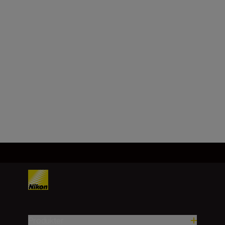
Objektivfäste
Nikon Z-fattning
Bildsensor
FX, CMOS, 35,9 mm × 23,9 mm
Läs in fler
Produkter