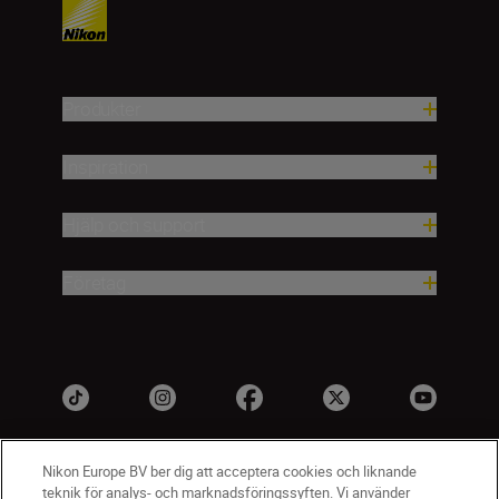
Produkter
Inspiration
Hjälp och support
Företag
Nikon Europe BV ber dig att acceptera cookies och liknande
teknik för analys- och marknadsföringssyften. Vi använder