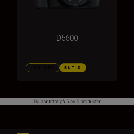
D5600
LÄS MER
BUTIK
Du har tittat på 5 av 5 produkter
1