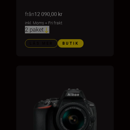
från
12 090,00 kr
inkl. Moms
+
Fri frakt
2 paket
LÄS MER
BUTIK