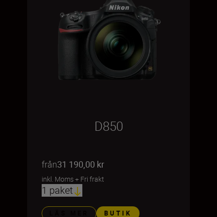
D850
från
31 190,00 kr
inkl. Moms
+
Fri frakt
1 paket
LÄS MER
BUTIK