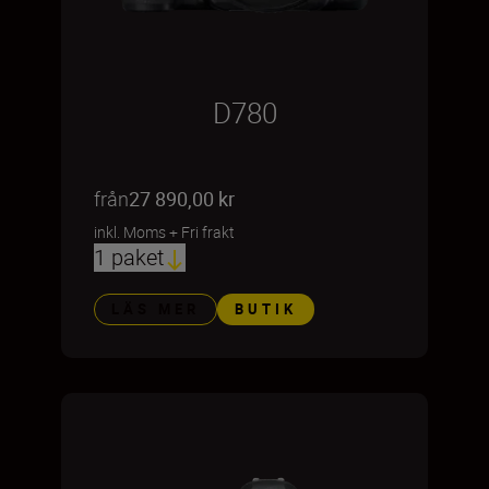
D780
från
27 890,00 kr
inkl. Moms
+
Fri frakt
1 paket
LÄS MER
BUTIK