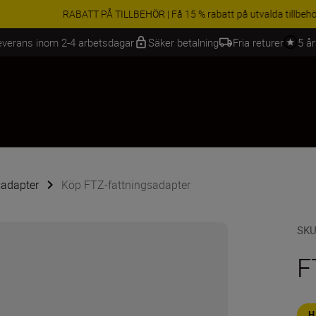
BEHÖR | Få 15 % rabatt på utvalda tillbehör, komplettera din utrustning 
everans inom 2-4 arbetsdagar
Säker betalning
Fria returer
5 å
sadapter
Köp FTZ-fattningsadapter
SK
F