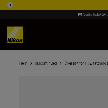
RABATT PÅ TILL
Gratis frakt
L
SKIP
Hem
discontinued
Översikt för FTZ-fattning