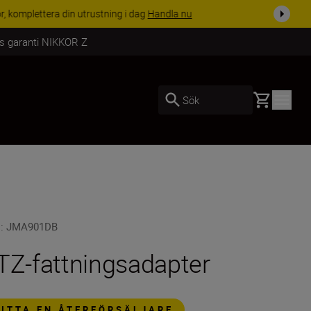
i dag
Handla nu
rs garanti NIKKOR Z
Basket
Sök
U
:
JMA901DB
TZ-fattningsadapter
HITTA EN ÅTERFÖRSÄLJARE