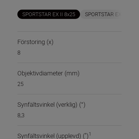
SPORTSTAR EX II 8x25
SPORTSTAR EX II 10x2
Förstoring (x)
8
Objektivdiameter (mm)
25
Synfältsvinkel (verklig) (°)
8,3
1
Synfältsvinkel (upplevd) (˚)