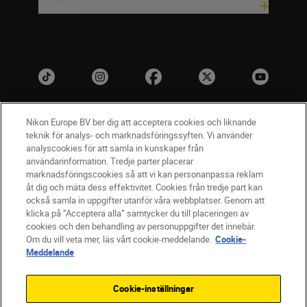
Företag
Nikon Europe BV ber dig att acceptera cookies och liknande
teknik för analys- och marknadsföringssyften. Vi använder
analyscookies för att samla in kunskaper från
användarinformation. Tredje parter placerar
marknadsföringscookies så att vi kan personanpassa reklam
åt dig och mäta dess effektivitet. Cookies från tredje part kan
SV
Nikon Sites
också samla in uppgifter utanför våra webbplatser. Genom att
Kontakta oss
klicka på ”Acceptera alla” samtycker du till placeringen av
cookies och den behandling av personuppgifter det innebär.
Policydokument om personuppgiftsbehandling
Om du vill veta mer, läs vårt cookie-meddelande.
Cookie-
Användningsvillkor
Meddelande
Användarvillkor för Nikon Store
Cookie-meddelande
Tillgänglighet
Cookie-inställningar
Cookieinställningar