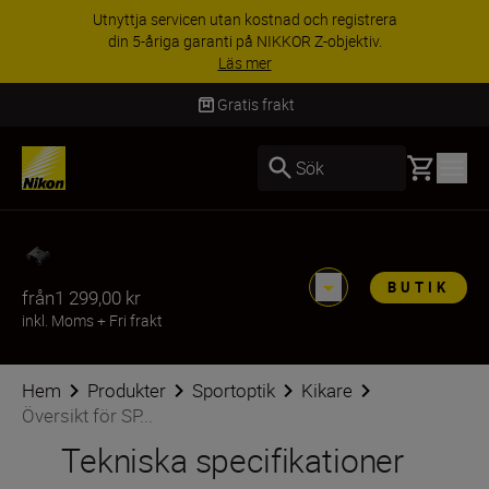
Utnyttja servicen utan kostnad och registrera
din 5-åriga garanti på NIKKOR Z-objektiv.
Läs mer
Gratis frakt
Basket
Sök
BUTIK
från
1 299,00 kr
inkl. Moms
+
Fri frakt
Hem
Produkter
Sportoptik
Kikare
Översikt för SP...
Tekniska specifikationer