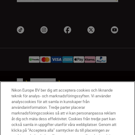
SV
Nikon Sites
Kontakta oss
Nikon Europe BV ber dig att acceptera cookies och liknande
teknik för analys- och marknadsföringssyften. Vi använder
Policydokument om personuppgiftsbehandling
analyscookies för att samla in kunskaper från
Användningsvillkor
användarinformation. Tredje parter placerar
Användarvillkor för Nikon Store
marknadsföringscookies så att vi kan personanpassa reklam
Cookie-meddelande
Tillgänglighet
åt dig och mäta dess effektivitet. Cookies från tredje part kan
också samla in uppgifter utanför våra webbplatser. Genom att
Cookieinställningar
klicka på ”Acceptera alla” samtycker du till placeringen av
© 2026 Nikon