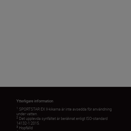
Objektivdiameter (mm)
25
Synfältsvinkel (verklig) (°)
8,3
Läs in fler
Ytterligare information
1
SPORTSTAR EX II-kikarna är inte avsedda för användning
under vatten.
2
Det upplevda synfältet är beräknat enligt ISO-standard
14132-1:2015.
3
Hopfälld