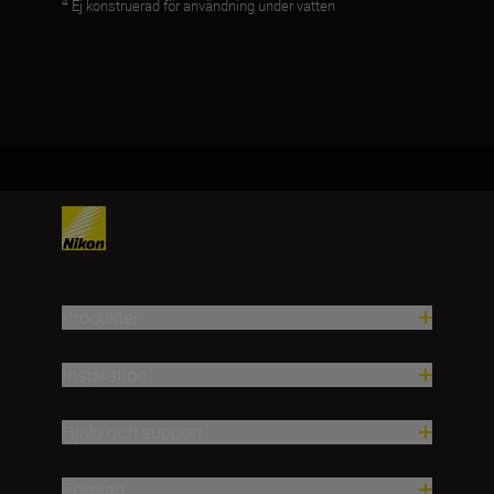
4
Ej konstruerad för användning under vatten
Produkter
Inspiration
Hjälp och support
Företag