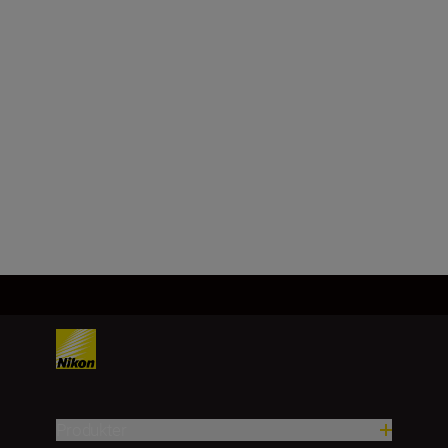
Nikon Z-fattning
Bildsensorformat
DX
Läs in fler
Produkter