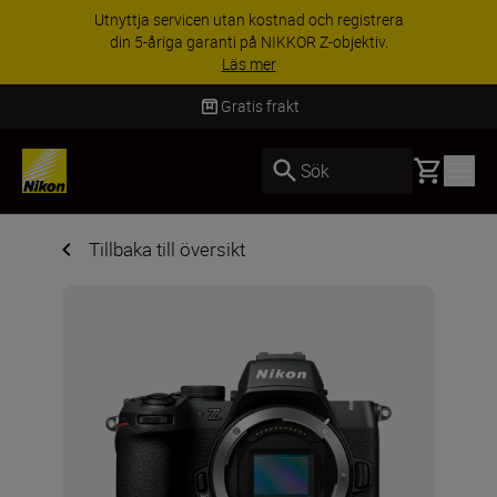
RABATT PÅ TILLBEHÖR | Få 15 % rabatt på
utvalda tillbehör, komplettera din utrustning i
dag
Handla nu
Gratis frakt
Basket
Sök
Tillbaka till översikt