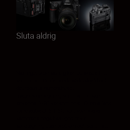
Sluta aldrig
När inget bromsar dig kan du skapa fritt
som du vill. Omfattande väderskydd och
det robusta kamerahuset i
magnesiumlegering ser till att du kan
använda D780 var som helst. Dubbla fack
för snabba UHS-II SD-kort som klarar
kamerans höga hastigheter vid
serietagning utan problem och ser till att