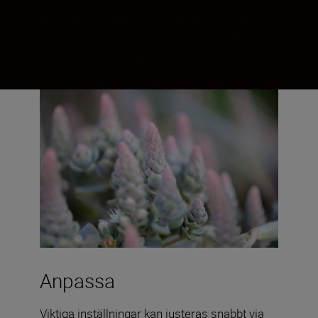
bufferten rensas. Det rejäla greppet och
den stora batterikapaciteten gör hela
skillnaden vid längre sessioner.
Anpassa
Viktiga inställningar kan justeras snabbt via