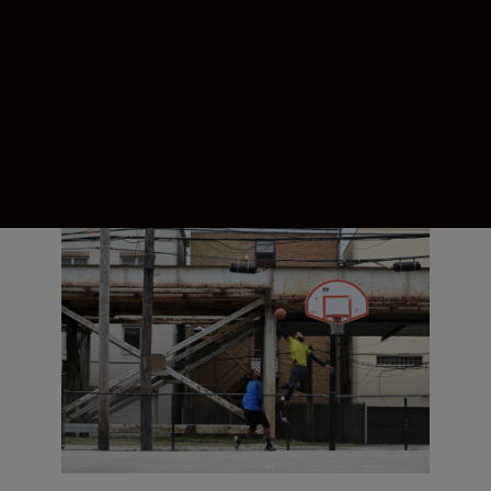
mycket exakta AF-systemet 273 AF-
punkter på sensorn och ögonavkännande
AF. När du fotograferar genom sökaren
kan du dra nytta av Nikons kraftfulla AF-
system med 51 punkter och
branschledande motivföljning.