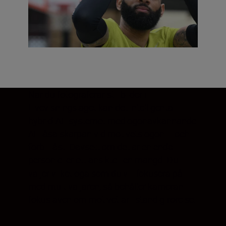
När du fotograferar stillbilder i
Livevisningsläget kan det intelligenta
hybrid-AF-systemet med ögonavkännande
AF låsa skärpan vid motivets ögon – och
förbli låst. Oavsett om det är en enda
person eller ett ansikte i en mängd. Du
väljer vilket öga som du vill fokusera på
med multiväljaren, så behåller kameran
fokus även om motivet är i ständig rörelse.