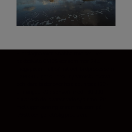
Storslagna vyer. Snabba rörelser. Den
bakbelysta CMOS-sensorn med 24,5
megapixlar i fullformat och bildprocessorn
EXPEED 6 ger ett brett dynamiskt intervall
och klara bilder över hela det breda ISO-
omfånget. RGB-sensorn med 180 000
pixlar och det avancerade systemet för
motivigenkänning är samma som på
D850, och ger otrolig precision.