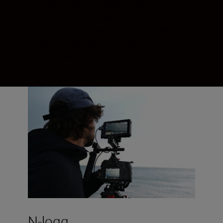
filmsekvenser i DX-format med
bildhastigheter på 50p/60p. AF-hastighet
och AF-spårning kan ställas in under
inspelning, och det finns fyra AF-
områdeslägen för video.
N-logg