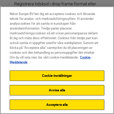
Registrera tidskod i drop frame-format eller
ej drop frame-format och mata ut via 10-
Nikon Europe BV ber dig att acceptera cookies och liknande
bitars HDMI. Atomos Open Protocol stöds,
teknik för analys- och marknadsföringssyften. Vi använder
så att du kan synkronisera start/stopp av
analyscookies för att samla in kunskaper från
HDMI-filminspelning via din externa
användarinformation. Tredje parter placerar
inspelare. Eller via kameran.
marknadsföringscookies så att vi kan personanpassa reklam
åt dig och mäta dess effektivitet. Cookies från tredje part kan
också samla in uppgifter utanför våra webbplatser. Genom att
klicka på ”Acceptera alla” samtycker du till placeringen av
cookies och den behandling av personuppgifter det innebär.
Om du vill veta mer, läs vårt cookie-meddelande.
Cookie-
Meddelande
Cookie-inställningar
Avvisa alla
Acceptera alla