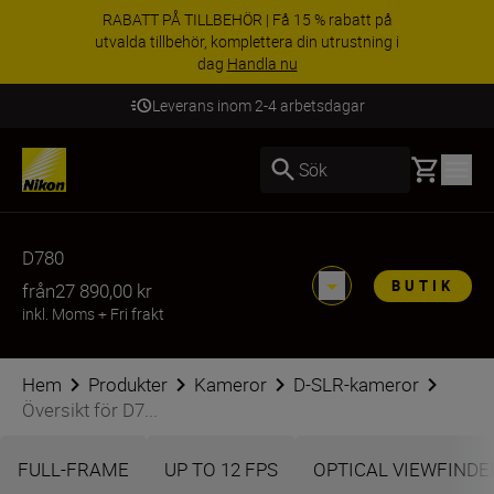
RABATT PÅ TILLBEHÖR | Få 15 % rabatt på
utvalda tillbehör, komplettera din utrustning i
dag
Handla nu
Leverans inom 2-4 arbetsdagar
Basket
Sök
D780
BUTIK
från
27 890,00 kr
inkl. Moms
+
Fri frakt
Hem
Produkter
Kameror
D-SLR-kameror
Översikt för D7...
FULL-FRAME
UP TO 12 FPS
OPTICAL VIEWFINDE