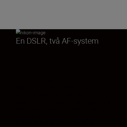
En DSLR, två AF-system
Naturtroget
Välkommen till en ny flexibilitetsnivå.
Fullformatskameran D780 har ett snabbt,
särskilt hybrid-AF-system för fotografering
med livevisning och ett snabbt, tillförlitligt
fassökande AF-system för fotografering
med sökare. Med Livevisning ger det