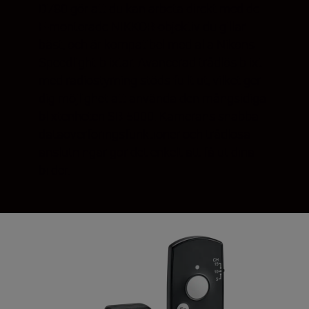
D780 gör att du kan arbeta direkt med de
F-monterade NIKKOR-objektiv du gillar
bäst, och är kompatibel med alla Nikons
Speedlight-blixtar. Avancerad trådlös blixt
med radiostyrning stöds fullt ut, vilket ger
dig möjlighet att använda den mångsidiga
blixtenheten SB-5000. Kamerans snabba
dataöverföringsfunktioner och trådlösa
anslutningar gör det enkelt att få ut dina
bilder.