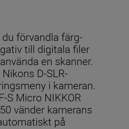
du förvandla färg-
v till digitala filer
t använda en skanner.
 Nikons D-SLR-
ringsmeny i kameran.
AF-S Micro NIKKOR
50 vänder kamerans
 automatiskt på