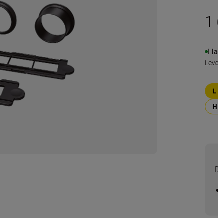
1 
I l
Lev