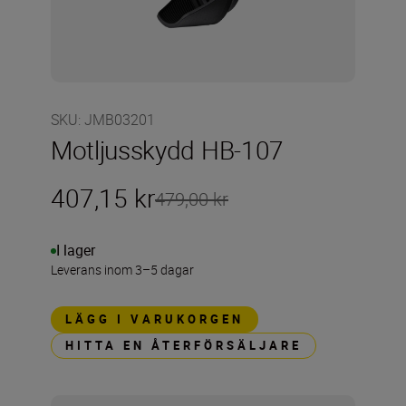
SKU
:
JMB03201
Motljusskydd HB-107
407,15 kr
479,00 kr
I lager
Leverans inom 3–5 dagar
LÄGG I VARUKORGEN
HITTA EN ÅTERFÖRSÄLJARE