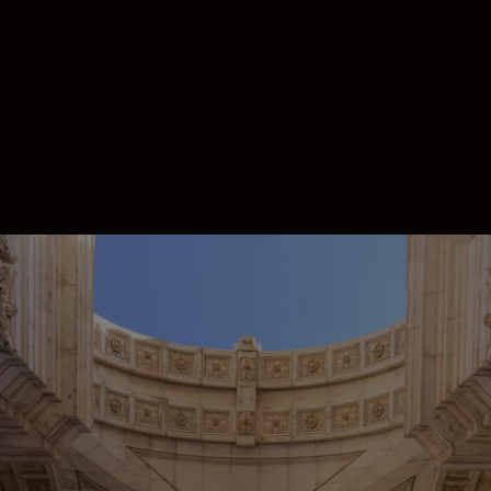
fyller hela bilden. Detta zoomobjektiv med ultravidvink
 och den korta närgränsen gör att du kan ta vidvinkel
ektivet. Dessutom får du filmsekvenser som man riktigt