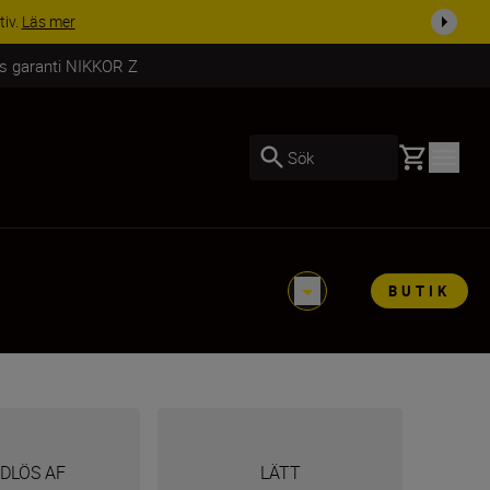
i dag
Handla nu
rs garanti NIKKOR Z
Basket
Sök
BUTIK
DLÖS AF
LÄTT