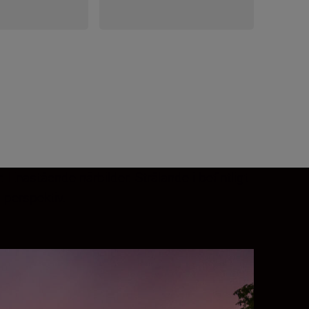
 Enastående närbilder. Strålande i befintligt
 perspektiv.