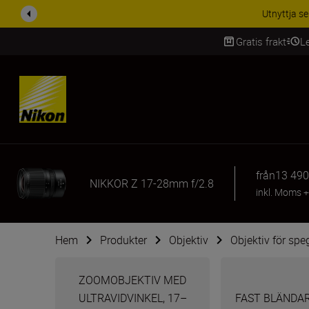
RABATT PÅ TILL
Gratis frakt
L
SKIP
från
13 490
NIKKOR Z 17-28mm f/2.8
inkl. Moms
Hem
Produkter
Objektiv
Objektiv för sp
ZOOMOBJEKTIV MED
ULTRAVIDVINKEL, 17–
FAST BLÄNDAR