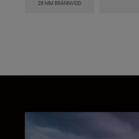
28 MM BRÄNNVIDD
Ta in allt med det här lätta zoomobjektivet m
ljus. Med NIKKOR Z 17-28mm f/2.8 har du ful