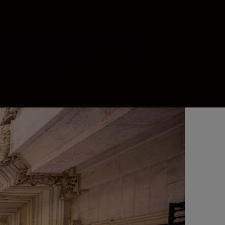
el är perfekt för resor, evenemang och
bilder som rymmer allt du önskar – eller
 kan sjunka in i.