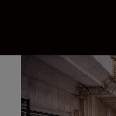
Från fantastiska landskap till närbilder som 
kreativa reportage. Brännvidden på 17–28 mm
leka med proportionerna och överdriva persp