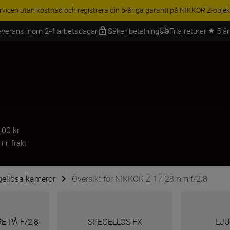
BEHÖR | Få 15 % rabatt på utvalda tillbehör, komplettera din utrustning 
everans inom 2-4 arbetsdagar
Säker betalning
Fria returer
5 å
,00 kr
+
Fri frakt
egellösa kameror
Översikt för NIKKOR Z 17-28mm f/2.8
E PÅ F/2,8
SPEGELLÖS FX
LJU