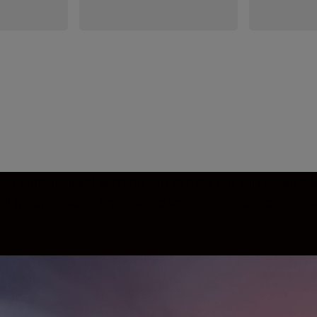
ed ultravidvinkel som du kan ta med dig vart du än går.
l frihet att testa spännande kompositioner och djärva