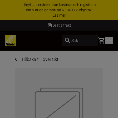
Utnyttja servicen utan kostnad och registrera
din 5-åriga garanti på NIKKOR Z-objektiv.
Läs mer
Gratis frakt
Basket
Sök
Tillbaka till översikt