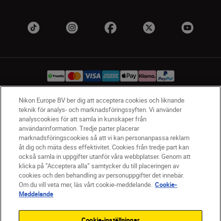
Nikon Europe BV ber dig att acceptera cookies och liknande
teknik för analys- och marknadsföringssyften. Vi använder
SV
Nikon Sites
analyscookies för att samla in kunskaper från
Kontakta oss
användarinformation. Tredje parter placerar
Policydokument om personuppgiftsbehandling
marknadsföringscookies så att vi kan personanpassa reklam
åt dig och mäta dess effektivitet. Cookies från tredje part kan
Användningsvillkor
också samla in uppgifter utanför våra webbplatser. Genom att
Användarvillkor för Nikon Store
klicka på ”Acceptera alla” samtycker du till placeringen av
Cookie-meddelande
Tillgänglighet
cookies och den behandling av personuppgifter det innebär.
Cookieinställningar
Om du vill veta mer, läs vårt cookie-meddelande.
Cookie-
© 2026 Nikon
Meddelande
Cookie-inställningar