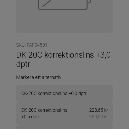
SKU
:
FAF04501
DK-20C korrektionslins +3,0
dptr
Markera ett alternativ
DK-20C korrektionslins +0,0 dptr
DK-20C korrektionslins
228,65 kr
Nu 228,65 
+0,5 dptr
269,00 kr