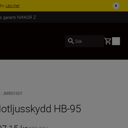
i dag
Handla nu
rs garanti NIKKOR Z
Basket
Sök
U
:
JMB01601
otljusskydd HB-95