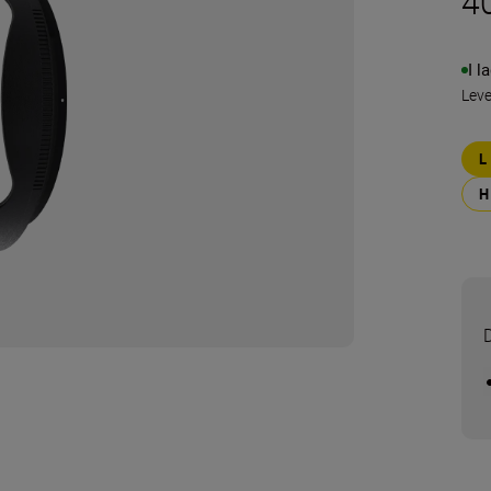
4
I l
Lev