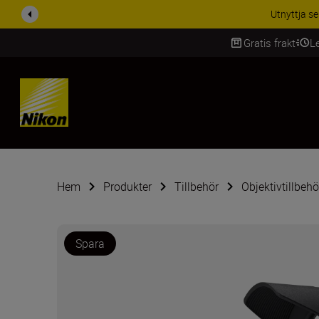
RABATT PÅ TILL
Gratis frakt
L
SKIP
Hem
Produkter
Tillbehör
Objektivtillbehö
Spara