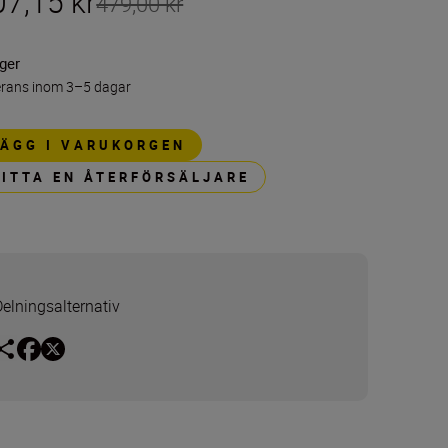
07,15 kr
479,00 kr
ager
erans inom 3–5 dagar
LÄGG I VARUKORGEN
HITTA EN ÅTERFÖRSÄLJARE
Delningsalternativ