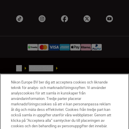
SV
Nikon Sites
Kontakta oss
Nikon Europe BV ber dig att acceptera cookies och liknande
Policydokument om personuppgiftsbehandling
teknik för analys- och marknadsföringssyften. Vi använder
Användningsvillkor
analyscookies för att samla in kunskaper från
Användarvillkor för Nikon Store
användarinformation. Tredje parter placerar
Cookie-meddelande
Tillgänglighet
marknadsföringscookies så att vi kan personanpassa reklam
åt dig och mäta dess effektivitet. Cookies från tredje part kan
Cookieinställningar
också samla in uppgifter utanför våra webbplatser. Genom att
© 2026 Nikon
klicka på ”Acceptera alla” samtycker du till placeringen av
cookies och den behandling av personuppgifter det innebär.