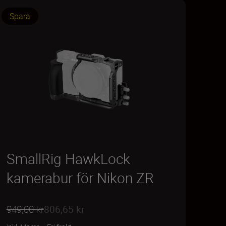
Spara
SmallRig HawkLock
kamerabur för Nikon ZR
949,00 kr
806,65 kr