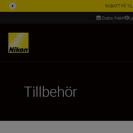
RABATT PÅ TILL
Gratis frakt
L
SKIP
Tillbehör