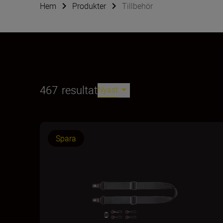
Hem
Produkter
Tillbehör
467
resultat
Nyast
Spara