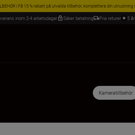
BEHÖR | Få 15 % rabatt på utvalda tillbehör, komplettera din utrustning 
everans inom 2-4 arbetsdagar
Säker betalning
Fria returer
5 å
Kameratillbehör