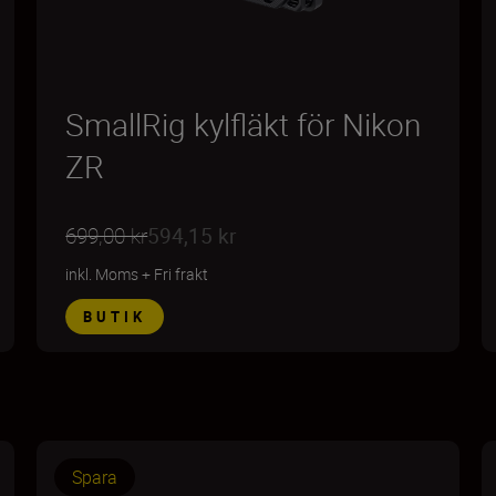
SmallRig kylfläkt för Nikon
ZR
699,00 kr
594,15 kr
inkl. Moms
+
Fri frakt
BUTIK
Spara