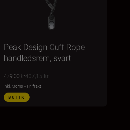
Peak Design Cuff Rope
handledsrem, svart
479,00 kr
407,15 kr
inkl. Moms
+
Fri frakt
BUTIK