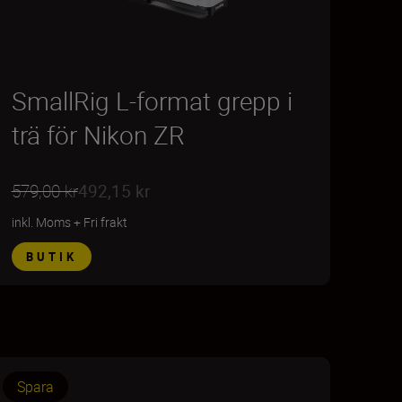
SmallRig L-format grepp i
trä för Nikon ZR
579,00 kr
492,15 kr
inkl. Moms
+
Fri frakt
BUTIK
Spara