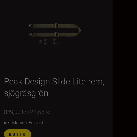
Peak Design Slide Lite-rem,
sjögräsgrön
849,00 kr
721,65 kr
inkl. Moms
+
Fri frakt
BUTIK