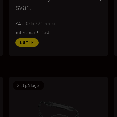
svart
849,00 kr
721,65 kr
inkl. Moms
+
Fri frakt
BUTIK
Slut på lager