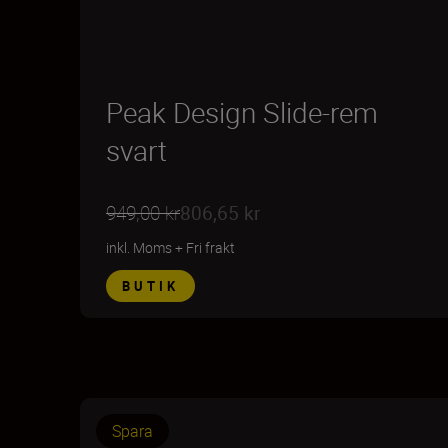
Peak Design Slide-rem
svart
949,00 kr
806,65 kr
inkl. Moms
+
Fri frakt
BUTIK
Spara