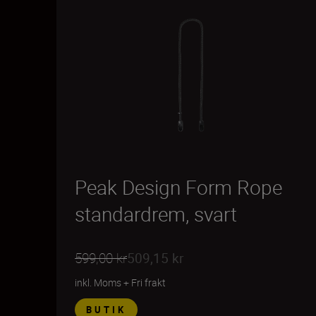
Peak Design Form Rope
standardrem, svart
599,00 kr
509,15 kr
inkl. Moms
+
Fri frakt
BUTIK