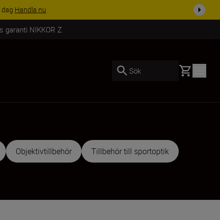
i dag
Handla nu
rs garanti NIKKOR Z
Basket
Sök
Objektivtillbehör
Tillbehör till sportoptik