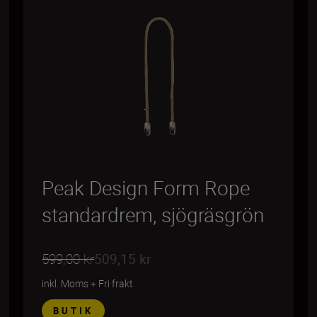
Peak Design Form Rope
standardrem, sjögräsgrön
599,00 kr
509,15 kr
inkl. Moms
+
Fri frakt
BUTIK