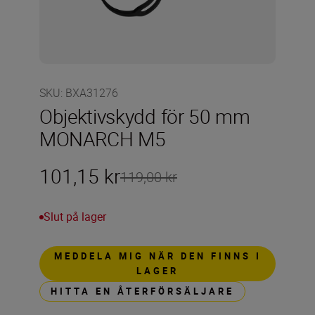
SKU
:
BXA31276
Objektivskydd för 50 mm
MONARCH M5
101,15 kr
119,00 kr
Slut på lager
MEDDELA MIG NÄR DEN FINNS I
LAGER
HITTA EN ÅTERFÖRSÄLJARE