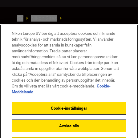
SV
Nikon Sites
Kontakta oss
Policydokument om personuppgiftsbehandling
Nikon Europe BV ber dig att acceptera cookies och liknande
teknik för analys- och marknadsföringssyften. Vi använder
Användningsvillkor
analyscookies för att samla in kunskaper från
Användarvillkor för Nikon Store
användarinformation. Tredje parter placerar
Cookie-meddelande
Tillgänglighet
marknadsföringscookies så att vi kan personanpassa reklam
Cookieinställningar
åt dig och mäta dess effektivitet. Cookies från tredje part kan
också samla in uppgifter utanför våra webbplatser. Genom att
© 2026 Nikon
klicka på ”Acceptera alla” samtycker du till placeringen av
cookies och den behandling av personuppgifter det innebär.
Om du vill veta mer, läs vårt cookie-meddelande.
Cookie-
Meddelande
SKIP
Cookie-inställningar
Avvisa alla