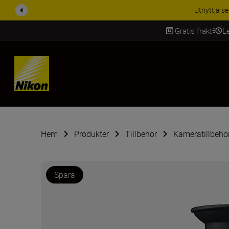
RABATT PÅ TILL
Gratis frakt
L
SKIP
Hem
Produkter
Tillbehör
Kameratillbehö
Spara