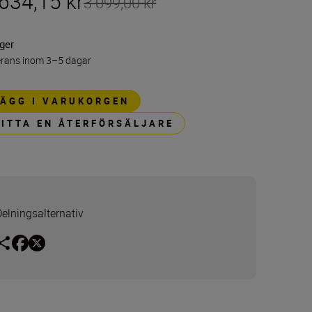
634,15 kr
3 099,00 kr
ager
erans inom 3–5 dagar
LÄGG I VARUKORGEN
HITTA EN ÅTERFÖRSÄLJARE
Delningsalternativ