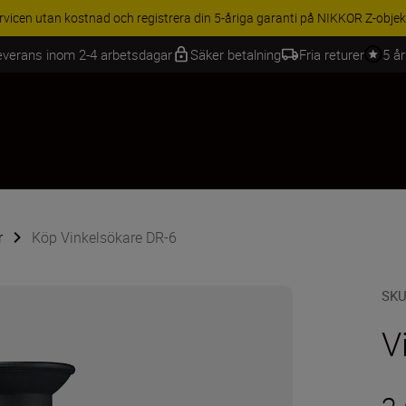
BEHÖR | Få 15 % rabatt på utvalda tillbehör, komplettera din utrustning 
everans inom 2-4 arbetsdagar
Säker betalning
Fria returer
5 å
r
Köp Vinkelsökare DR-6
SK
V