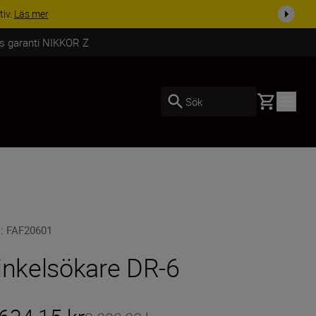
i dag
Handla nu
rs garanti NIKKOR Z
Basket
Sök
U
:
FAF20601
inkelsökare DR-6