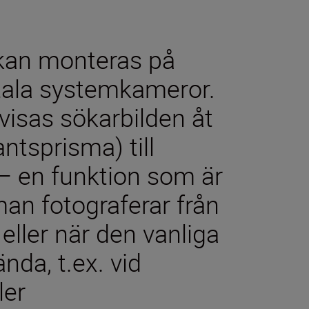
 kan monteras på
tala systemkameror.
 visas sökarbilden åt
ntsprisma) till
– en funktion som är
an fotograferar från
 eller när den vanliga
nda, t.ex. vid
ler