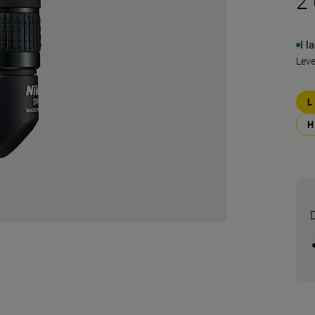
2 
I l
Lev