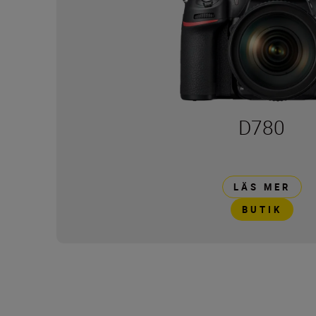
D780
LÄS MER
BUTIK