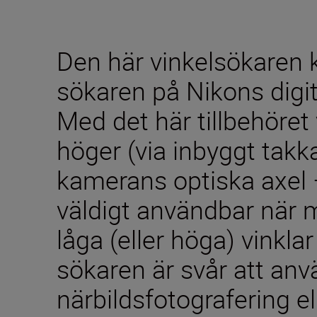
Den här vinkelsökaren
sökaren på Nikons digi
Med det här tillbehöret
höger (via inbyggt takka
kamerans optiska axel 
väldigt användbar när m
låga (eller höga) vinklar
sökaren är svår att anvä
närbildsfotografering el