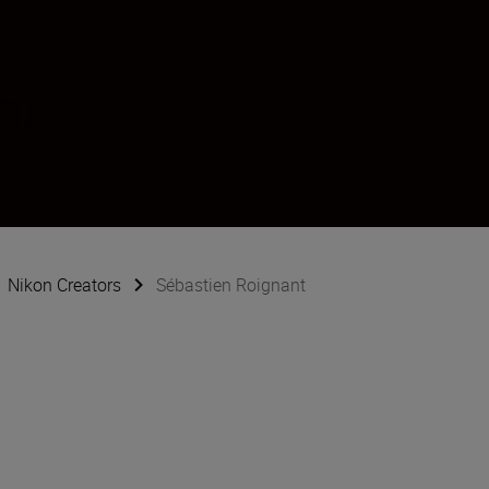
nt
Nikon Creators
Sébastien Roignant