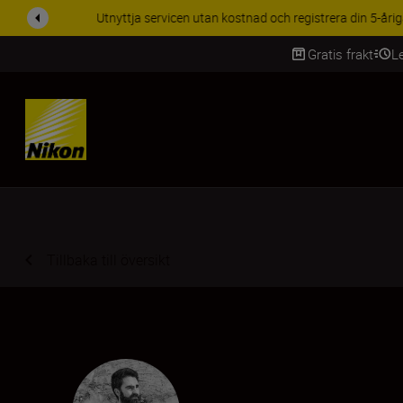
RABATT PÅ TILL
Gratis frakt
L
SKIP
Tillbaka till översikt