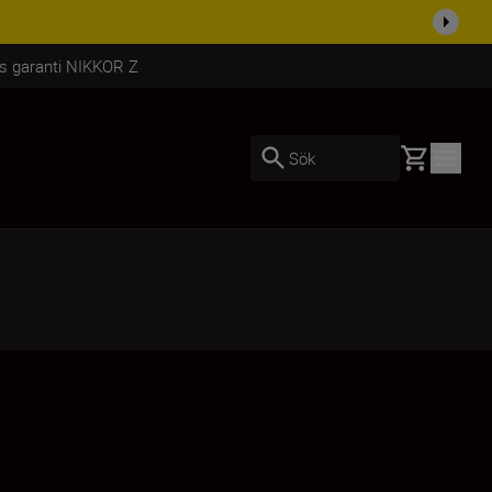
i dag
Handla nu
rs garanti NIKKOR Z
Basket
Sök