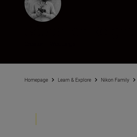
Sébastien Roigna
Creator
•
Weddings
Homepage
Learn & Explore
Nikon Family