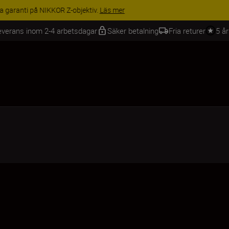
BEHÖR | Få 15 % rabatt på utvalda tillbehör, komplettera din utrustning 
everans inom 2-4 arbetsdagar
Säker betalning
Fria returer
5 å