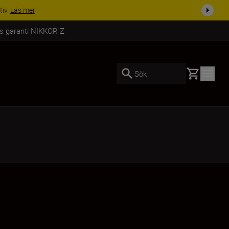
i dag
Handla nu
rs garanti NIKKOR Z
Basket
Sök