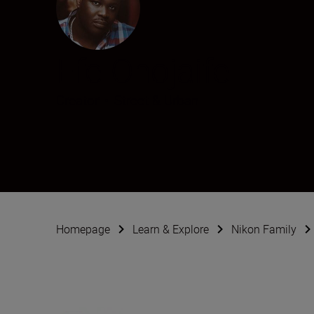
Efe Onojaife
Creator
•
Street & Urban
Homepage
Learn & Explore
Nikon Family