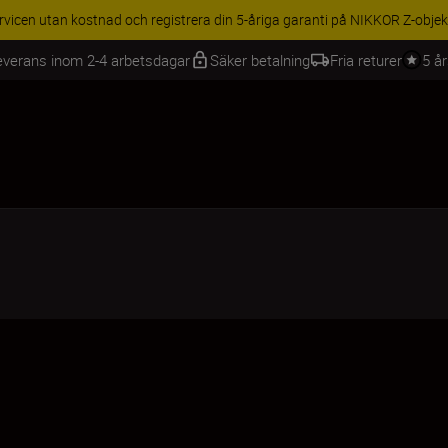
BEHÖR | Få 15 % rabatt på utvalda tillbehör, komplettera din utrustning 
everans inom 2-4 arbetsdagar
Säker betalning
Fria returer
5 å