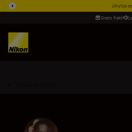
RABATT PÅ TILL
Gratis frakt
L
SKIP
Tillbaka till översikt