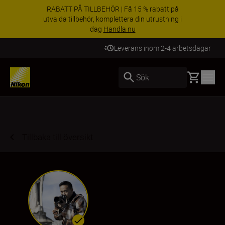
RABATT PÅ TILLBEHÖR | Få 15 % rabatt på
utvalda tillbehör, komplettera din utrustning i
dag
Handla nu
Leverans inom 2-4 arbetsdagar
Basket
Sök
Tillbaka till översikt