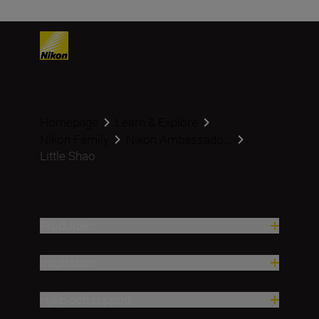
Homepage
Learn & Explore
Nikon Family
Nikon Ambassado...
Little Shao
Produkter
Inspiration
Hjälp och support