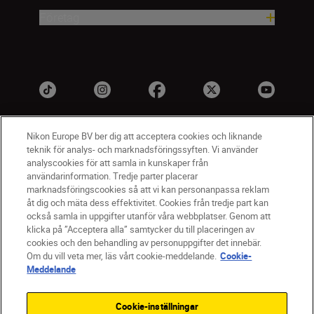
Företag
Nikon Europe BV ber dig att acceptera cookies och liknande
teknik för analys- och marknadsföringssyften. Vi använder
analyscookies för att samla in kunskaper från
användarinformation. Tredje parter placerar
marknadsföringscookies så att vi kan personanpassa reklam
åt dig och mäta dess effektivitet. Cookies från tredje part kan
SV
Nikon Sites
också samla in uppgifter utanför våra webbplatser. Genom att
Kontakta oss
klicka på ”Acceptera alla” samtycker du till placeringen av
cookies och den behandling av personuppgifter det innebär.
Policydokument om personuppgiftsbehandling
Om du vill veta mer, läs vårt cookie-meddelande.
Cookie-
Användningsvillkor
Meddelande
Användarvillkor för Nikon Store
Cookie-meddelande
Tillgänglighet
Cookie-inställningar
Cookieinställningar