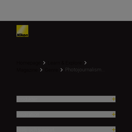
Homepage
Learn & Explore
Photojournalism...
Magazine
Genre
Produkter
Inspiration
Hjälp och support