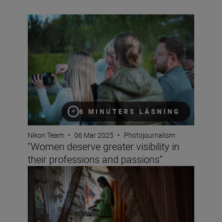
“Women deserve greater visibility in their professions a
6 MINUTERS LÄSNING
Nikon Team
•
06 Mar 2025
•
Photojournalism
“Women deserve greater visibility in
their professions and passions”
So you want to be a photojournalist?