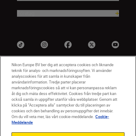
Företag
Nikon Europe BV ber dig att acceptera cookies och liknande
teknik för analys- och marknadsföringssyften. Vi använder
analyscookies för att samla in kunskaper från
användarinformation. Tredje parter placerar
marknadsföringscookies så att vi kan personanpassa reklam
åt dig och mäta dess effektivitet. Cookies från tredje part kan
SV
Nikon Sites
också samla in uppgifter utanför våra webbplatser. Genom att
Kontakta oss
klicka på ”Acceptera alla” samtycker du till placeringen av
cookies och den behandling av personuppgifter det innebär.
Policydokument om personuppgiftsbehandling
Om du vill veta mer, läs vårt cookie-meddelande.
Cookie-
Användningsvillkor
Meddelande
Användarvillkor för Nikon Store
Cookie-meddelande
Tillgänglighet