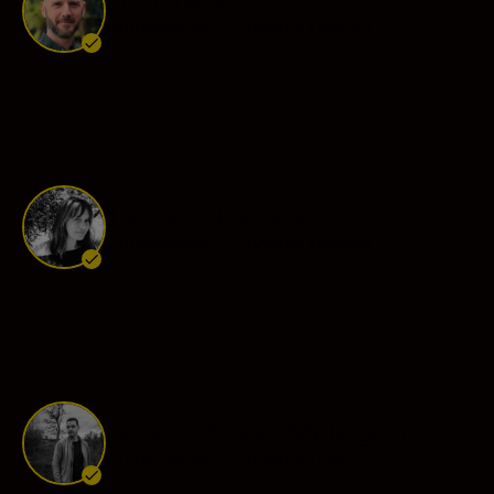
Ambassador
•
Photojournalism
Tanya Habjouqa
Ambassador
•
Photojournalism
Sébastien Van Malleghem
Ambassador
•
Photojournalism