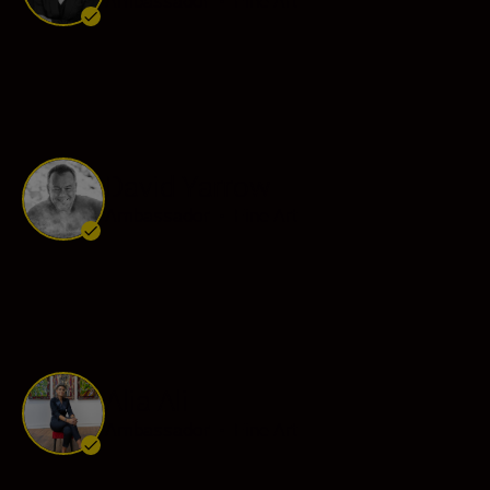
Ambassador
•
Fine Art
David Yarrow
Ambassador
•
Fine Art
Alia Ali
Ambassador
•
Fine Art