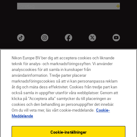
Företag
Nikon Europe BV ber dig att acceptera cookies och liknande
teknik för analys- och marknadsföringssyften. Vi använder
analyscookies för att samla in kunskaper från
användarinformation. Tredje parter placerar
marknadsföringscookies så att vi kan personanpassa reklam
åt dig och mäta dess effektivitet. Cookies från tredje part kan
SV
Nikon Sites
också samla in uppgifter utanför våra webbplatser. Genom att
Kontakta oss
klicka på ”Acceptera alla” samtycker du till placeringen av
cookies och den behandling av personuppgifter det innebär.
Policydokument om personuppgiftsbehandling
Om du vill veta mer, läs vårt cookie-meddelande.
Cookie-
Användningsvillkor
Meddelande
Användarvillkor för Nikon Store
Cookie-meddelande
Tillgänglighet
Cookie-inställningar
Cookieinställningar