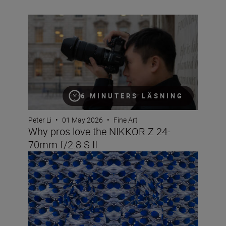
Why pros love the NIKKOR Z 24-70mm f/2.8 S II
6 MINUTERS LÄSNING
Peter Li
•
01 May 2026
•
Fine Art
Why pros love the NIKKOR Z 24-
70mm f/2.8 S II
Wrapped in meaning: How Alia Ali weaves photography i