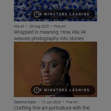
8 MINUTERS LÄSNING
Alia Ali
•
28 Aug 2025
•
Fine Art
Wrapped in meaning: How Alia Ali
weaves photography into stories
Crafting fine art portraiture with the Nikon Z 7II
5 MINUTERS LÄSNING
Delphine Diallo
•
15 Jun 2023
•
Fine Art
Crafting fine art portraiture with the