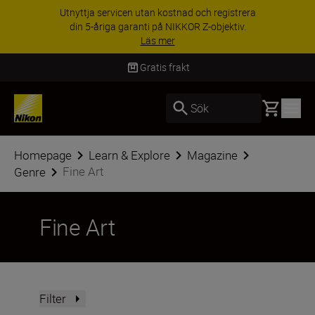
Utnyttja servicen utan kostnad och registrera
din 5-åriga garanti på NIKKOR Z-objektiv.
Läs mer
Gratis frakt
Basket
Sök
Homepage
Learn & Explore
Magazine
Fine Art
Genre
Fine Art
Filter