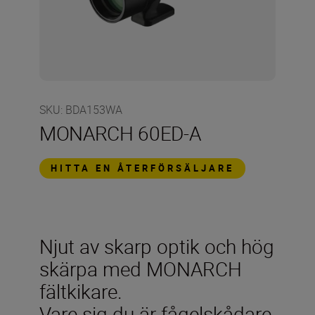
SKU
:
BDA153WA
MONARCH 60ED-A
HITTA EN ÅTERFÖRSÄLJARE
Njut av skarp optik och hög
skärpa med MONARCH
fältkikare.
Vare sig du är fågelskådare