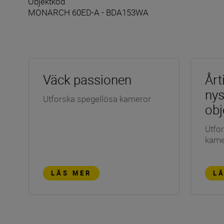
Objektkod
MONARCH 60ED-A - BDA153WA
Väck passionen
Årt
ny
Utforska spegellösa kameror
obj
Utfor
kame
LÄS MER
L