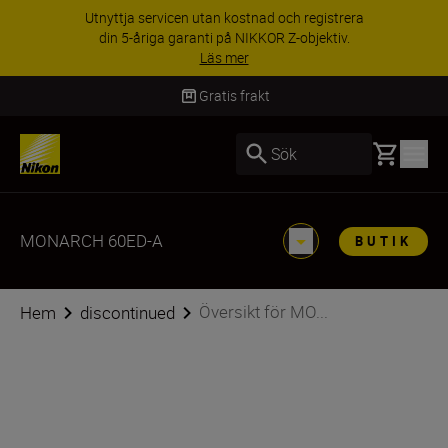
RABATT PÅ TILLBEHÖR | Få 15 % rabatt på
utvalda tillbehör, komplettera din utrustning i
dag
Handla nu
Gratis frakt
Basket
Sök
MONARCH 60ED-A
BUTIK
Översikt för MO...
Hem
discontinued