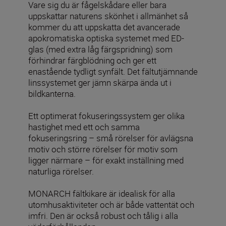
Vare sig du är fågelskådare eller bara
uppskattar naturens skönhet i allmänhet så
kommer du att uppskatta det avancerade
apokromatiska optiska systemet med ED-
glas (med extra låg färgspridning) som
förhindrar färgblödning och ger ett
enastående tydligt synfält. Det fältutjämnande
linssystemet ger jämn skärpa ända ut i
bildkanterna.
Ett optimerat fokuseringssystem ger olika
hastighet med ett och samma
fokuseringsring – små rörelser för avlägsna
motiv och större rörelser för motiv som
ligger närmare – för exakt inställning med
naturliga rörelser.
MONARCH fältkikare är idealisk för alla
utomhusaktiviteter och är både vattentät och
imfri. Den är också robust och tålig i alla