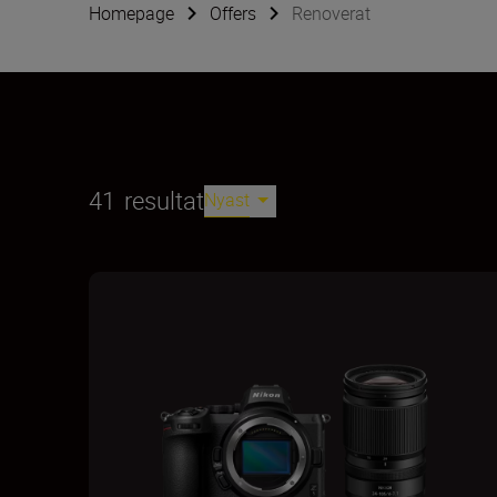
Homepage
Offers
Renoverat
41
resultat
Nyast