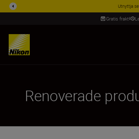
RABATT PÅ TILL
Gratis frakt
L
SKIP
Renoverade produ