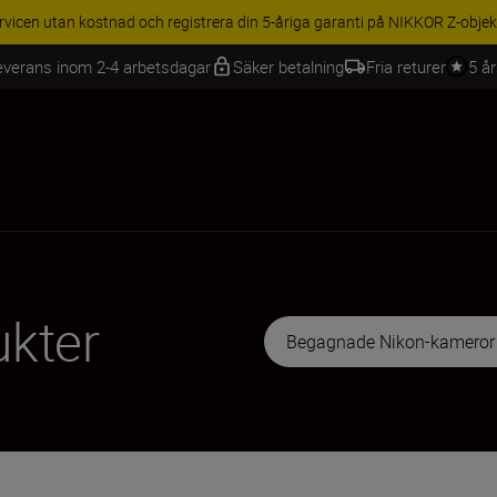
BEHÖR | Få 15 % rabatt på utvalda tillbehör, komplettera din utrustning 
everans inom 2-4 arbetsdagar
Säker betalning
Fria returer
5 å
kter
Begagnade Nikon-kameror | 