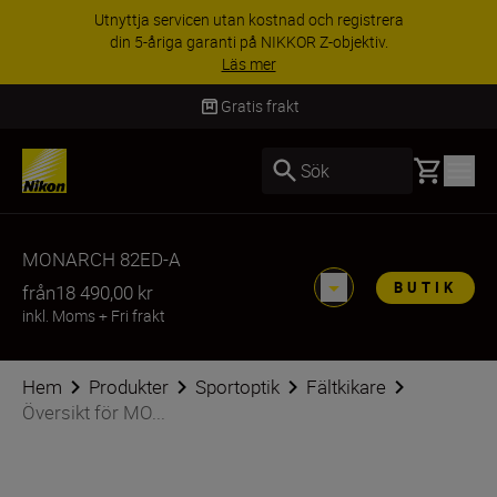
Utnyttja servicen utan kostnad och registrera
din 5-åriga garanti på NIKKOR Z-objektiv.
Läs mer
Gratis frakt
Basket
Sök
MONARCH 82ED-A
BUTIK
från
18 490,00 kr
inkl. Moms
+
Fri frakt
Hem
Produkter
Sportoptik
Fältkikare
Översikt för MO...