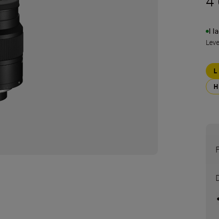
4 
I l
Lev
F