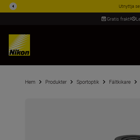
RABATT PÅ TILL
Gratis frakt
L
SKIP
Hem
Produkter
Sportoptik
Fältkikare