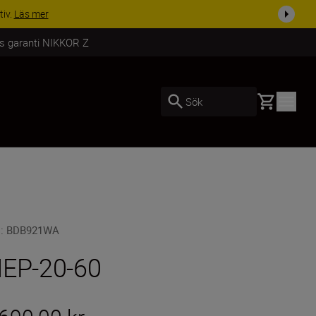
i dag
Handla nu
rs garanti NIKKOR Z
Basket
Sök
U
:
BDB921WA
EP-20-60