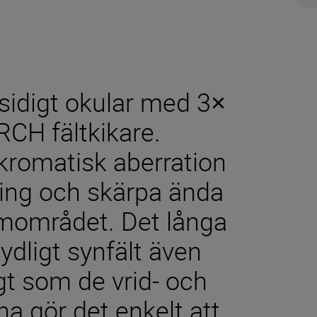
sidigt okular med 3×
CH fältkikare.
 kromatisk aberration
ing och skärpa ända
oomområdet. Det långa
ydligt synfält även
t som de vrid- och
a gör det enkelt att