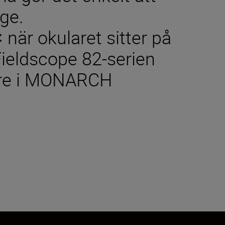
äge.
när okularet sitter på
ieldscope 82-serien
are i MONARCH