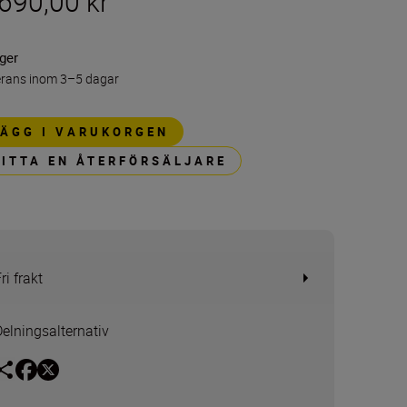
690,00 kr
ager
erans inom 3–5 dagar
LÄGG I VARUKORGEN
HITTA EN ÅTERFÖRSÄLJARE
ri frakt
Delningsalternativ