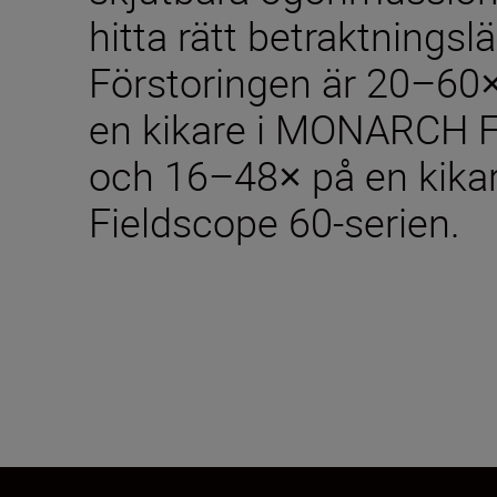
hitta rätt betraktningsl
Förstoringen är 20–60× 
en kikare i MONARCH F
och 16–48× på en kik
Fieldscope 60-serien.