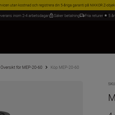
BEHÖR | Få 15 % rabatt på utvalda tillbehör, komplettera din utrustning 
everans inom 2-4 arbetsdagar
Säker betalning
Fria returer
5 å
Översikt för MEP-20-60
Köp MEP-20-60
SK
M