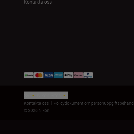
Kontakta oss
SV
Nikon Sites
Kontakta oss
Policydokument om personuppgiftsbehand
© 2026 Nikon