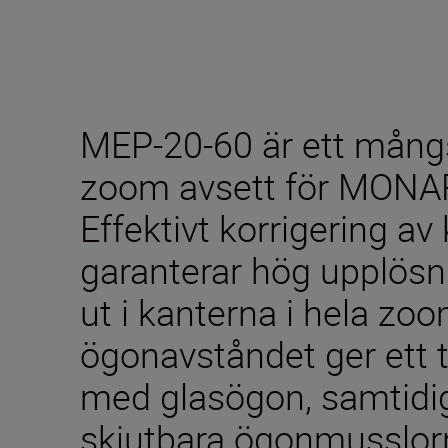
MEP-20-60 är ett mång
zoom avsett för MONAR
Effektivt korrigering av
garanterar hög upplösn
ut i kanterna i hela z
ögonavståndet ger ett t
med glasögon, samtidig
skjutbara ögonmusslorn