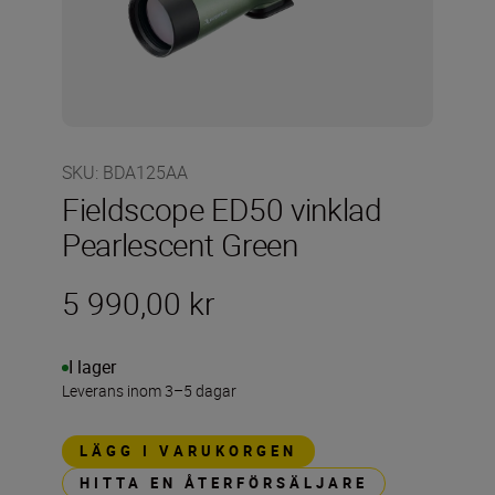
SKU
:
BDA125AA
Fieldscope ED50 vinklad
Pearlescent Green
5 990,00 kr
I lager
Leverans inom 3–5 dagar
LÄGG I VARUKORGEN
HITTA EN ÅTERFÖRSÄLJARE