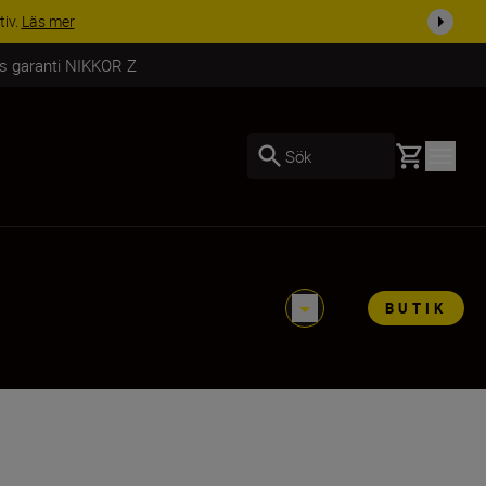
tiv.
Läs mer
rs garanti NIKKOR Z
Basket
Sök
BUTIK