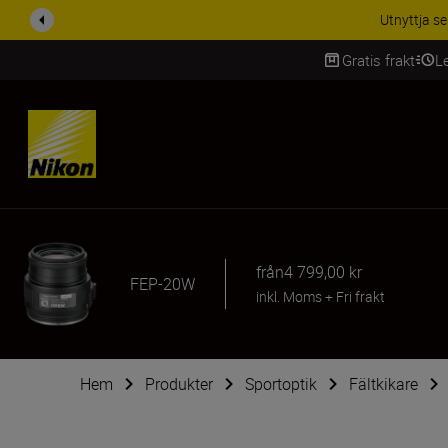
Utnyttja se
Gratis frakt
L
SKIP
från
4 799,00 kr
FEP-20W
inkl. Moms
+
Fri frakt
Hem
Produkter
Sportoptik
Fältkikare