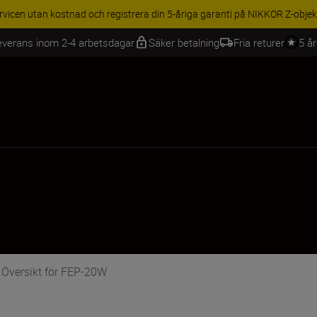
rvicen utan kostnad och registrera din 5-åriga garanti på NIKKOR Z-objek
everans inom 2-4 arbetsdagar
Säker betalning
Fria returer
5 å
Översikt för FEP-20W