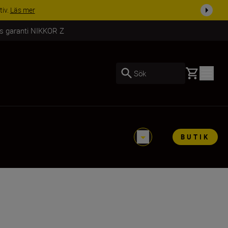
tiv.
Läs mer
rs garanti NIKKOR Z
Basket
Sök
BUTIK