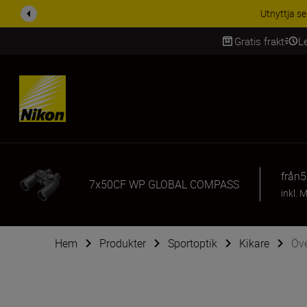
Utnyttja se
Gratis frakt
L
SKIP
från
5
7x50CF WP GLOBAL COMPASS
inkl.
Hem
Produkter
Sportoptik
Kikare
Öv