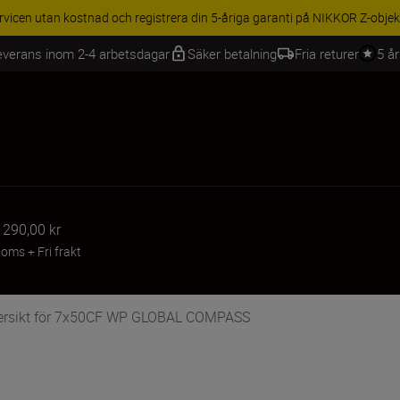
rvicen utan kostnad och registrera din 5-åriga garanti på NIKKOR Z-objek
everans inom 2-4 arbetsdagar
Säker betalning
Fria returer
5 å
 290,00 kr
 Moms
+
Fri frakt
ersikt för 7x50CF WP GLOBAL COMPASS