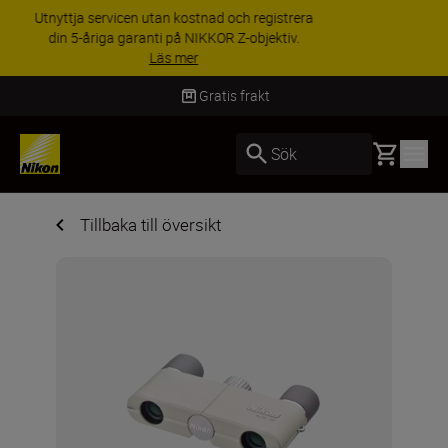
RABATT PÅ TILLBEHÖR | Få 15 % rabatt på
utvalda tillbehör, komplettera din utrustning i
dag
Handla nu
Gratis frakt
Basket
Sök
Tillbaka till översikt