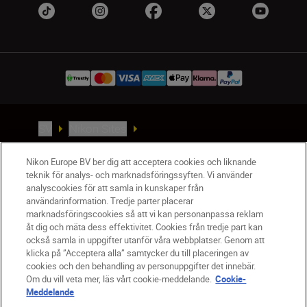
SV
Nikon Sites
Kontakta oss
Policydokument om personuppgiftsbehandling
Nikon Europe BV ber dig att acceptera cookies och liknande
teknik för analys- och marknadsföringssyften. Vi använder
Användningsvillkor
analyscookies för att samla in kunskaper från
Användarvillkor för Nikon Store
användarinformation. Tredje parter placerar
Cookie-meddelande
Tillgänglighet
marknadsföringscookies så att vi kan personanpassa reklam
åt dig och mäta dess effektivitet. Cookies från tredje part kan
Cookieinställningar
också samla in uppgifter utanför våra webbplatser. Genom att
© 2026 Nikon
klicka på ”Acceptera alla” samtycker du till placeringen av
cookies och den behandling av personuppgifter det innebär.
Om du vill veta mer, läs vårt cookie-meddelande.
Cookie-
Meddelande
SKIP