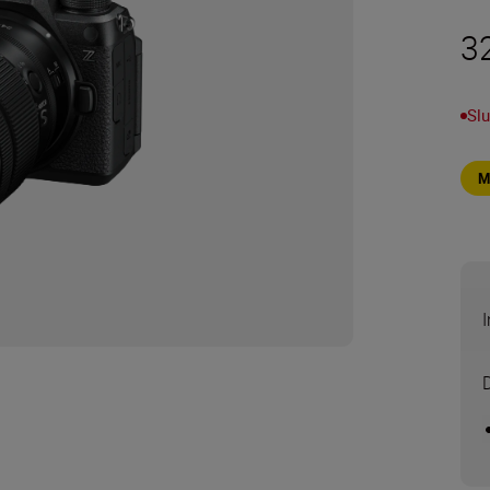
3
Slu