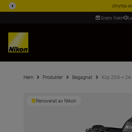
Gratis frakt
L
SKIP
Hem
Produkter
Begagnat
Köp Z6III + 24
Renoverat av Nikon