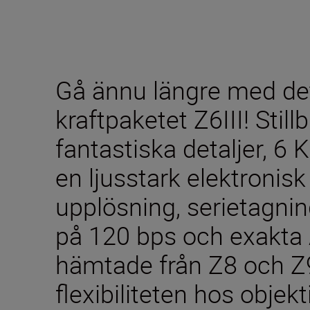
Gå ännu längre med det
kraftpaketet Z6III! Stil
fantastiska detaljer, 6
en ljusstark elektroni
upplösning, serietagni
på 120 bps och exakta 
hämtade från Z8 och Z
flexibiliteten hos objek