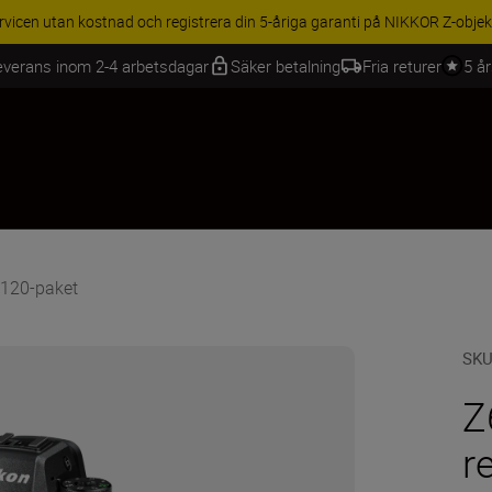
RABATT PÅ TILLBEHÖR | Få 15 % rabatt på utvalda tillbehör
everans inom 2-4 arbetsdagar
Säker betalning
Fria returer
5 å
-120-paket
SK
Z
r