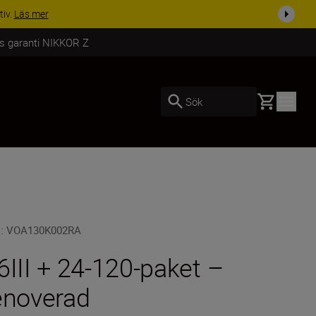
, komplettera din utrustning i dag
Handla nu
rs garanti NIKKOR Z
Basket
Sök
U
:
VOA130K002RA
6III + 24-120-paket –
enoverad