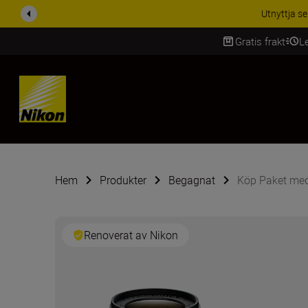
RABATT PÅ TILL
Gratis frakt
L
SKIP
Hem
Produkter
Begagnat
Köp Paket me
Renoverat av Nikon