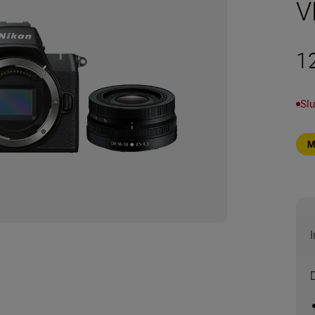
V
1
Slu