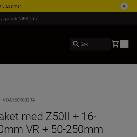
i dag
Handla nu
rs garanti NIKKOR Z
Basket
Sök
U
:
VOA150K002RA
aket med Z50II + 16-
0mm VR + 50-250mm