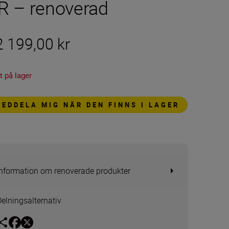
R – renoverad
2 199,00 kr
t på lager
MEDDELA MIG NÄR DEN FINNS I LAGER
Information om renoverade produkter
Delningsalternativ