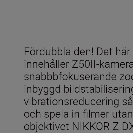
Fördubbla den! Det här
innehåller Z50II-kamer
snabbbfokuserande zo
inbyggd bildstabiliseri
vibrationsreducering så
och spela in filmer uta
objektivet NIKKOR Z D