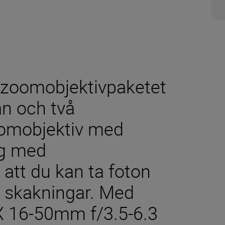
 zoomobjektivpaketet
an och två
omobjektiv med
ng med
 att du kan ta foton
n skakningar. Med
X 16-50mm f/3.5-6.3