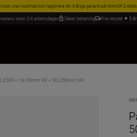
BEHÖR | Få 15 % rabatt på utvalda tillbehör, komplettera din utrustning 
everans inom 2-4 arbetsdagar
Säker betalning
Fria returer
5 å
d Z50II + 16-50mm VR + 50-250mm VR
SK
P
5