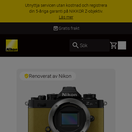
Utnyttja servicen utan kostnad och registrera
din 5-åriga garanti på NIKKOR Z-objektiv.
Läs mer
Gratis frakt
Basket
Sök
Renoverat av Nikon