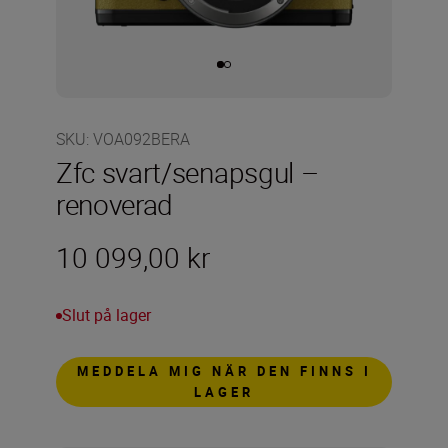
SKU
:
VOA092BERA
Zfc svart/senapsgul –
renoverad
10 099,00 kr
Slut på lager
MEDDELA MIG NÄR DEN FINNS I
LAGER