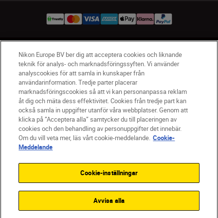
SV
Nikon Sites
Nikon Europe BV ber dig att acceptera cookies och liknande
teknik för analys- och marknadsföringssyften. Vi använder
Kontakta oss
analyscookies för att samla in kunskaper från
Policydokument om personuppgiftsbehandling
användarinformation. Tredje parter placerar
Användningsvillkor
marknadsföringscookies så att vi kan personanpassa reklam
åt dig och mäta dess effektivitet. Cookies från tredje part kan
Användarvillkor för Nikon Store
också samla in uppgifter utanför våra webbplatser. Genom att
Cookie-meddelande
Tillgänglighet
klicka på ”Acceptera alla” samtycker du till placeringen av
Cookieinställningar
cookies och den behandling av personuppgifter det innebär.
© 2026 Nikon
Om du vill veta mer, läs vårt cookie-meddelande.
Cookie-
Meddelande
Cookie-inställningar
SKIP
Avvisa alla