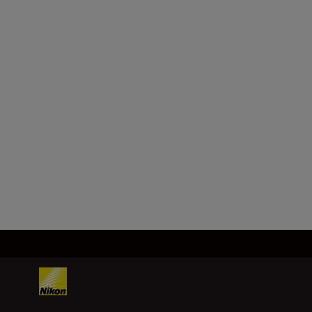
Objektivfäste
Nikon Z-fattning
Bildsensor
FX, CMOS, 35,9 mm × 23,9 mm
Läs in fler