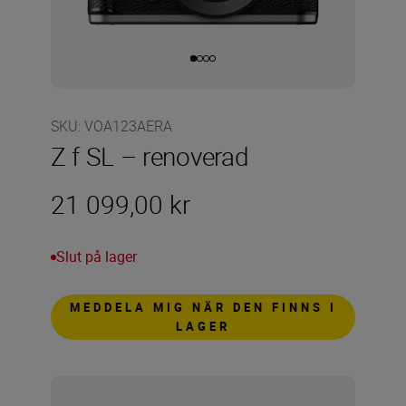
SKU
:
VOA123AERA
Z f SL – renoverad
21 099,00 kr
Slut på lager
MEDDELA MIG NÄR DEN FINNS I
LAGER