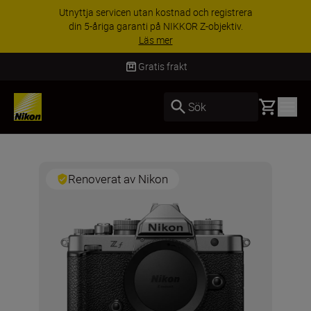
Utnyttja servicen utan kostnad och registrera
din 5-åriga garanti på NIKKOR Z-objektiv.
Läs mer
Gratis frakt
Basket
Sök
Renoverat av Nikon