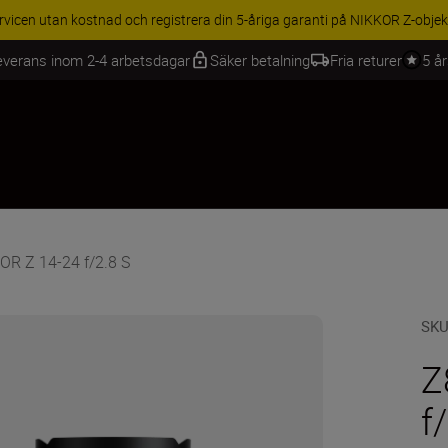
BEHÖR | Få 15 % rabatt på utvalda tillbehör, komplettera din utrustning 
everans inom 2-4 arbetsdagar
Säker betalning
Fria returer
5 å
OR Z 14-24 f/2.8 S
SK
Z
f