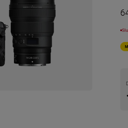
6
Slu