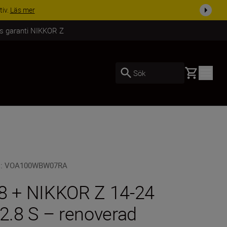
i dag
Handla nu
rs garanti NIKKOR Z
Basket
Sök
U
:
VOA100WBW07RA
8 + NIKKOR Z 14-24
/2.8 S – renoverad