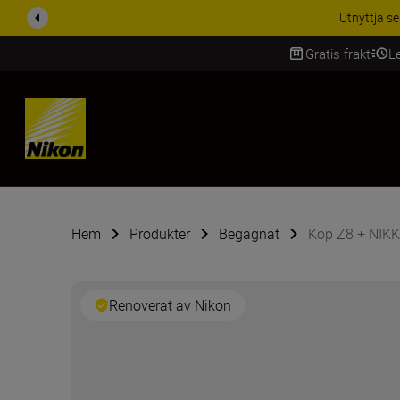
RABATT PÅ TILL
Gratis frakt
L
SKIP
Hem
Produkter
Begagnat
Köp Z8 + NIKK
Renoverat av Nikon