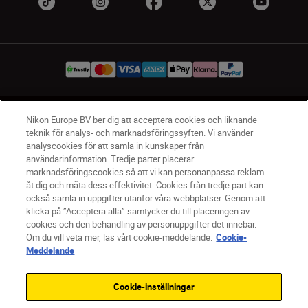
SV
Nikon Sites
Nikon Europe BV ber dig att acceptera cookies och liknande
teknik för analys- och marknadsföringssyften. Vi använder
Kontakta oss
analyscookies för att samla in kunskaper från
Policydokument om personuppgiftsbehandling
användarinformation. Tredje parter placerar
Användningsvillkor
marknadsföringscookies så att vi kan personanpassa reklam
åt dig och mäta dess effektivitet. Cookies från tredje part kan
Användarvillkor för Nikon Store
också samla in uppgifter utanför våra webbplatser. Genom att
Cookie-meddelande
Tillgänglighet
klicka på ”Acceptera alla” samtycker du till placeringen av
Cookieinställningar
cookies och den behandling av personuppgifter det innebär.
© 2026 Nikon
Om du vill veta mer, läs vårt cookie-meddelande.
Cookie-
Meddelande
Cookie-inställningar
SKIP