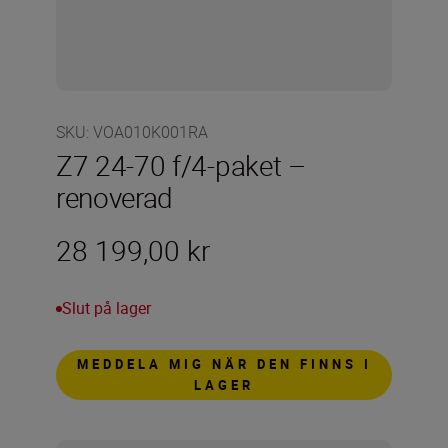
SKU
:
VOA010K001RA
Z7 24-70 f/4-paket –
renoverad
28 199,00 kr
Slut på lager
MEDDELA MIG NÄR DEN FINNS I
LAGER