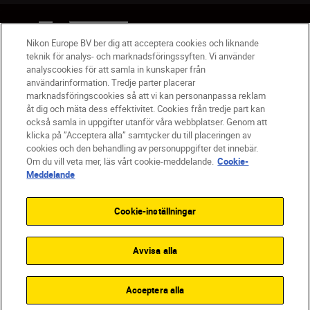
SV
Nikon Sites
Nikon Europe BV ber dig att acceptera cookies och liknande
Kontakta oss
teknik för analys- och marknadsföringssyften. Vi använder
Policydokument om personuppgiftsbehandling
analyscookies för att samla in kunskaper från
Användningsvillkor
användarinformation. Tredje parter placerar
Användarvillkor för Nikon Store
marknadsföringscookies så att vi kan personanpassa reklam
åt dig och mäta dess effektivitet. Cookies från tredje part kan
Cookie-meddelande
Tillgänglighet
också samla in uppgifter utanför våra webbplatser. Genom att
Cookieinställningar
klicka på ”Acceptera alla” samtycker du till placeringen av
© 2026 Nikon
cookies och den behandling av personuppgifter det innebär.
Om du vill veta mer, läs vårt cookie-meddelande.
Cookie-
Meddelande
SKIP
Cookie-inställningar
Avvisa alla
Acceptera alla