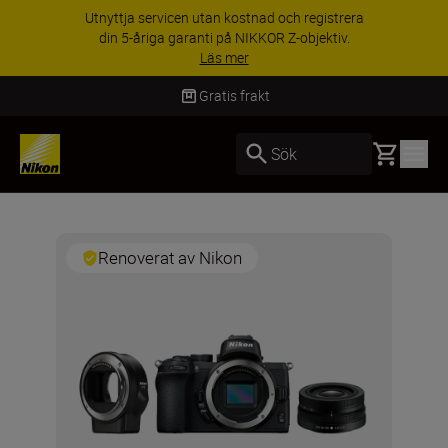
Utnyttja servicen utan kostnad och registrera
din 5-åriga garanti på NIKKOR Z-objektiv.
Läs mer
Gratis frakt
Basket
Sök
Renoverat av Nikon