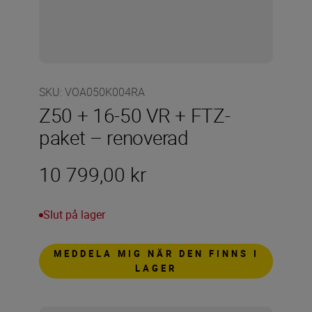
SKU
:
VOA050K004RA
Z50 + 16-50 VR + FTZ-
paket – renoverad
10 799,00 kr
Slut på lager
MEDDELA MIG NÄR DEN FINNS I
LAGER