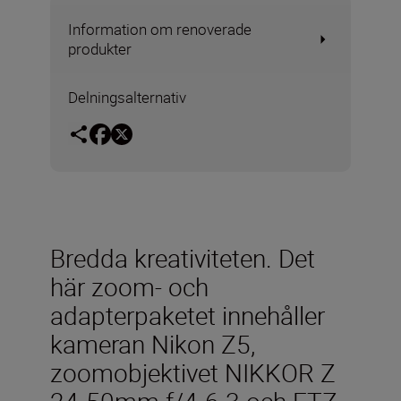
Information om renoverade
produkter
Delningsalternativ
Bredda kreativiteten. Det
här zoom- och
adapterpaketet innehåller
kameran Nikon Z5,
zoomobjektivet NIKKOR Z
24-50mm f/4-6.3 och FTZ-