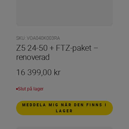
SKU
:
VOA040K003RA
Z5 24-50 + FTZ-paket –
renoverad
16 399,00 kr
Slut på lager
MEDDELA MIG NÄR DEN FINNS I
LAGER