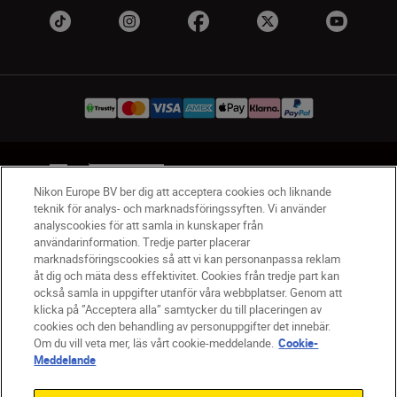
SV
Nikon Sites
Nikon Europe BV ber dig att acceptera cookies och liknande
Kontakta oss
teknik för analys- och marknadsföringssyften. Vi använder
Policydokument om personuppgiftsbehandling
analyscookies för att samla in kunskaper från
Användningsvillkor
användarinformation. Tredje parter placerar
Användarvillkor för Nikon Store
marknadsföringscookies så att vi kan personanpassa reklam
åt dig och mäta dess effektivitet. Cookies från tredje part kan
Cookie-meddelande
Tillgänglighet
också samla in uppgifter utanför våra webbplatser. Genom att
Cookieinställningar
klicka på ”Acceptera alla” samtycker du till placeringen av
© 2026 Nikon
cookies och den behandling av personuppgifter det innebär.
Om du vill veta mer, läs vårt cookie-meddelande.
Cookie-
Meddelande
SKIP