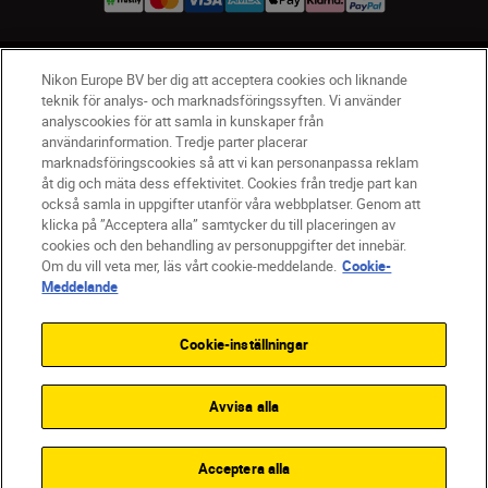
SV
Nikon Sites
Nikon Europe BV ber dig att acceptera cookies och liknande
teknik för analys- och marknadsföringssyften. Vi använder
Kontakta oss
analyscookies för att samla in kunskaper från
Policydokument om personuppgiftsbehandling
användarinformation. Tredje parter placerar
Användningsvillkor
marknadsföringscookies så att vi kan personanpassa reklam
åt dig och mäta dess effektivitet. Cookies från tredje part kan
Användarvillkor för Nikon Store
också samla in uppgifter utanför våra webbplatser. Genom att
Cookie-meddelande
Tillgänglighet
klicka på ”Acceptera alla” samtycker du till placeringen av
Cookieinställningar
cookies och den behandling av personuppgifter det innebär.
© 2026 Nikon
Om du vill veta mer, läs vårt cookie-meddelande.
Cookie-
Meddelande
Cookie-inställningar
SKIP
Avvisa alla
Acceptera alla