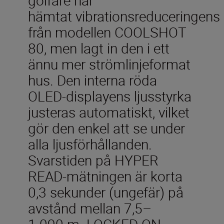
hämtat vibrationsreduceringens s
från modellen COOLSHOT
80, men lagt in den i ett
ännu mer strömlinjeformat
hus. Den interna röda
OLED-displayens ljusstyrka
justeras automatiskt, vilket
gör den enkel att se under
alla ljusförhållanden.
Svarstiden på HYPER
READ-mätningen är korta
0,3 sekunder (ungefär) på
avstånd mellan 7,5–
1 090 m. LOCKED ON-