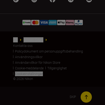
SV
Nikon Sites
Kontakta oss
Policydokument om personuppgiftsbehandling
Användningsvillkor
Användarvillkor för Nikon Store
Cookie-meddelande
Tillgänglighet
Cookieinställningar
© 2026 Nikon
SKIP