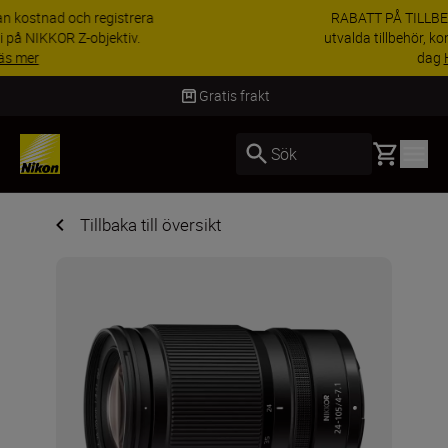
RABATT PÅ TILLBEHÖR | Få 15 % rabatt på
utvalda tillbehör, komplettera din utrustning i
dag
Handla nu
kt
Leverans inom 2-4 
Basket
Sök
Tillbaka till översikt