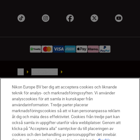
SV
Nikon Sites
Kontakta oss
Nikon Europe BV ber dig att acceptera cookies och liknande
Policydokument om personuppgiftsbehandling
teknik för analys- och marknadsföringssyften. Vi använder
Användningsvillkor
analyscookies för att samla in kunskaper från
Användarvillkor för Nikon Store
användarinformation. Tredje parter placerar
Cookie-meddelande
Tillgänglighet
marknadsföringscookies så att vi kan personanpassa reklam
åt dig och mäta dess effektivitet. Cookies från tredje part kan
Cookieinställningar
också samla in uppgifter utanför våra webbplatser. Genom att
© 2026 Nikon
klicka på ”Acceptera alla” samtycker du till placeringen av
cookies och den behandling av personuppgifter det innebär.