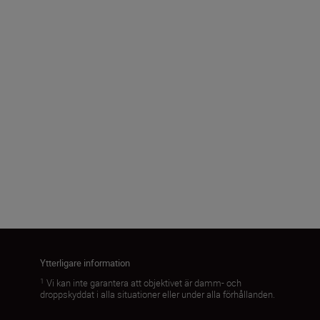
Format
FX/35 mm
Brännvidd
24–105 mm
Läs in fler
Ytterligare information
1
Vi kan inte garantera att objektivet är damm- och
droppskyddat i alla situationer eller under alla förhållanden.