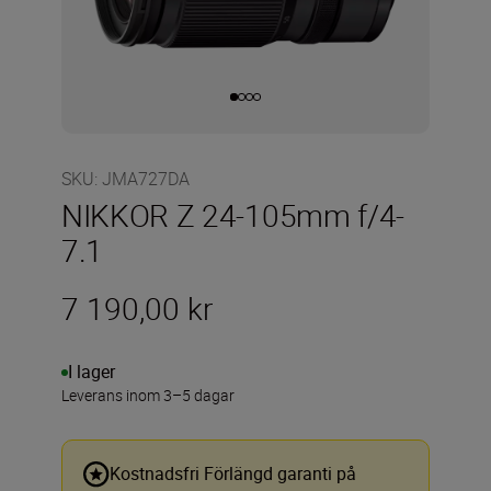
SKU
:
JMA727DA
NIKKOR Z 24-105mm f/4-
7.1
7 190,00 kr
I lager
Leverans inom 3–5 dagar
Kostnadsfri Förlängd garanti på