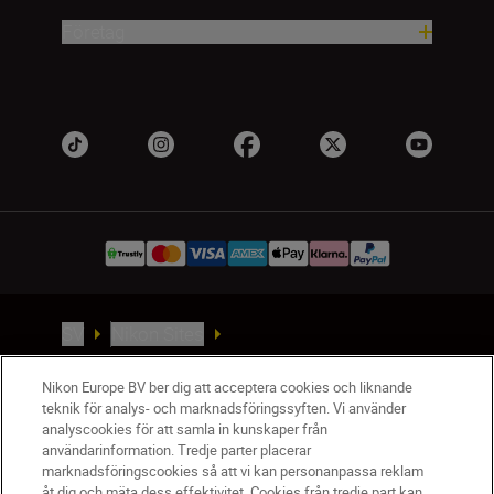
Företag
SV
Nikon Sites
Kontakta oss
Nikon Europe BV ber dig att acceptera cookies och liknande
Policydokument om personuppgiftsbehandling
teknik för analys- och marknadsföringssyften. Vi använder
Användningsvillkor
analyscookies för att samla in kunskaper från
Användarvillkor för Nikon Store
användarinformation. Tredje parter placerar
Cookie-meddelande
Tillgänglighet
marknadsföringscookies så att vi kan personanpassa reklam
åt dig och mäta dess effektivitet. Cookies från tredje part kan
Cookieinställningar