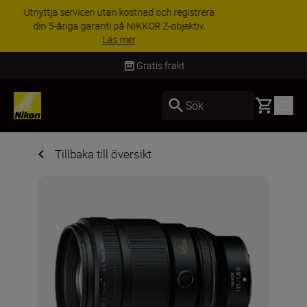
RABATT PÅ TILLBEHÖR | Få 15 % rabatt på
utvalda tillbehör, komplettera din utrustning i
dag
Handla nu
Leverans inom 2-4 arbetsdagar
Basket
Sök
Tillbaka till översikt