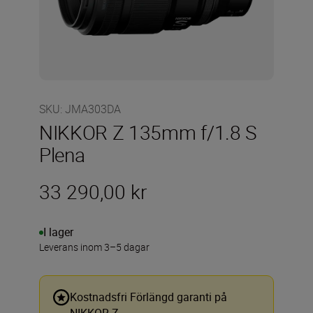
SKU
:
JMA303DA
NIKKOR Z 135mm f/1.8 S
Plena
33 290,00 kr
I lager
Leverans inom 3–5 dagar
Kostnadsfri Förlängd garanti på