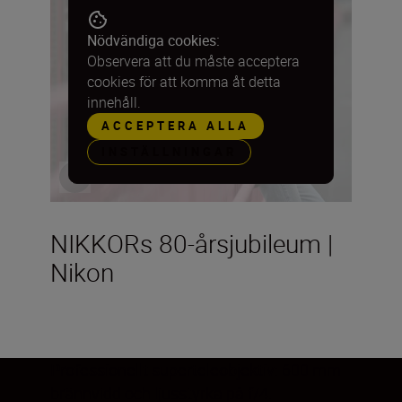
Nödvändiga cookies:
Observera att du måste acceptera
cookies för att komma åt detta
innehåll.
ACCEPTERA ALLA
INSTÄLLNINGAR
NIKKORs 80-årsjubileum |
Nikon
Professionellt superteleobjektiv
: 600 mm
brännvidd och ljusstyrka på f/4.