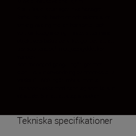
Minsta fokusavstånd
: 4,4 m
Stativfästets bärlager
: nya bärlager
förbättrar hållbarheten och säkerställer
smidig växling mellan horisontell och
vertikal fotografering. Fästet sitter nära
objektivets bakre del vilket gör det lätt att
transportera, och motljusskyddet kan
vändas.
Kort monopod-gänga ingår
: ger mer
stabilitet vid användning av enbensstativ.
Väska CT-608 ingår
: robust men lätt
transportväska med handtag som fälls in
så att det blir lätt att stapla väskan.
Tekniska specifikationer