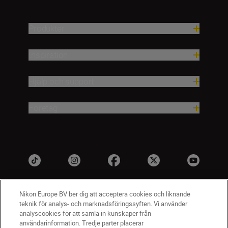
Produkter
Inspiration
Hjälp och support
Företag
Nikon Europe BV ber dig att acceptera cookies och liknande
teknik för analys- och marknadsföringssyften. Vi använder
analyscookies för att samla in kunskaper från
användarinformation. Tredje parter placerar