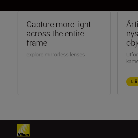
Capture more light
Årt
across the entire
ny
frame
obj
explore mirrorless lenses
Utfor
kame
L