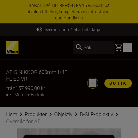
RABATT PÅ TILLBEHÖR | Få 15 % rabatt på
utvalda tillbehör, komplettera din utrustning i
dag
Handla nu
Leverans inom 2-4 arbetsdagar
Basket
Sök
AF-S NIKKOR 600mm f/4E
FL ED VR
BUTIK
från
157 990,00 kr
inkl. Moms
+
Fri frakt
Hem
Produkter
Objektiv
D-SLR-objektiv
Översikt för AF...