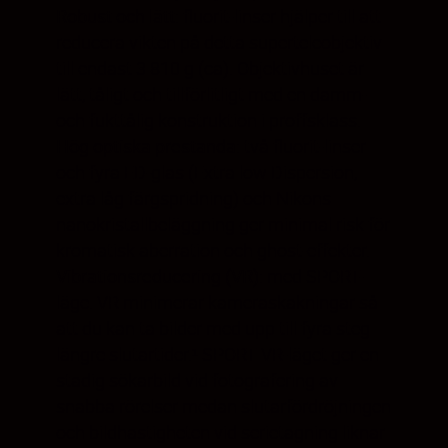
Robust och lätt
: fluorit-linser hjälper till att
reducera vikten på detta superteleobjektiv
till endast 3 810 g (ca). Objektivhuset är
lätt, tåligt och tillförlitligt med en damm-
och fukttålig konstruktion i proffsklass.
Hög optiska prestanda
: två fluorit-linser
och fyra ED-glas (Extra low Dispersion,
extra låg färgspridning) och Nikons
nanokristallbeläggning ger minimal risk för
kromatisk aberration och ghost-effekter.
Vibrationsreducering (VR)
: med SPORT-
läge. VR minimerar kameraskakningar så
att du kan ta bilder med upp till fyra steg
längre slutartider.¹ SPORT VR-läget ger en
stadig sökarbild vid fotografering av
snabba rörelser medan slutarfördröjningen
och bildhastigheten vid serietagning liknar