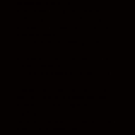
de som kan uppnås när
vibrationsreduceringen är avstängd.
Elektromagnetiskt styrd bländare
: ger
konsekvent, mer exakt exponering under
snabba bildserier.
Silent Wave-motor (SWM)
: ger både
extremt snabb och extremt tyst
autofokusering, som enkelt kan ändras till
manuell fokusering.
Väljaren för fokusgräns
: två lägen: FULL
och ∞–10 m.
Fluorskikt
: stöter aktivt bort vatten, damm
och smuts utan att kompromissa med
bildkvaliteten. Skiktet läggs på
skyddsglaset i den främre delen av
objektivet, vilket gör det enklare att rengöra
glaset utan att skada ytan.