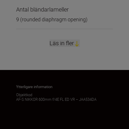
Antal bländarlameller
9 (rounded diaphragm opening)
Läs in fler
Ytterligare information
Objektkod
AF-S NIKKOR 600mm f/4E FL ED VR – JAA534DA